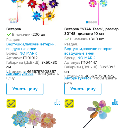
Ветерок
Ветерок "STAR Team", размер
30*48, диаметр 10 см
В наличии
>200 шт
В наличии
>300 шт
Раздел:
Вертушки,палочки,ветерки,
Раздел:
воздушные змеи
Вертушки,палочки,ветерки,
Бренд:
NO MARK
воздушные змеи
Артикул:
IT101012
Бренд:
NO MARK
Габариты (ДxВxШ):
3x50x30
Артикул:
IT104447
см
Габариты (ДxВxШ):
30x50x3
Штрихкод:
4656757908357
см
Авторизуйтесь
, чтобы узнать
Штрихкод:
4656757908425
цену
Авторизуйтесь
, чтобы узнать
цену
Узнать цену
Узнать цену