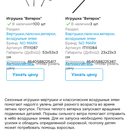
Игрушка "Ветерок"
Игрушка "Ветерок"
В наличии
>100 шт
В наличии
3 шт
Раздел:
Раздел:
Вертушки,палочки,ветерки,
Вертушки,палочки,ветерки,
воздушные змеи
воздушные змеи
Бренд:
NO MARK
Бренд:
NO MARK
Артикул:
IT111087
Артикул:
IT111084
Габариты (ДxВxШ):
53x53x3
Габариты (ДxВxШ):
23x23x3
см
см
Штрихкод:
4640588225417
Штрихкод:
4640588225387
Авторизуйтесь
, чтобы узнать
Авторизуйтесь
, чтобы узнать
цену
цену
Узнать цену
Узнать цену
Сезонные игрушки-вертушки и классические воздушные змеи
помогают надолго увлечь детей разного возраста во время
летних прогулок. Потоки теплого ветерка запускают вращение
подвижных деталей. Порывы сильного ветра помогают отправить
в небо воздушных змеев. Для их запуска необходимо приложить
усилия и обладать определенной сноровкой, поэтому детям
может потребовать помощь взрослых.