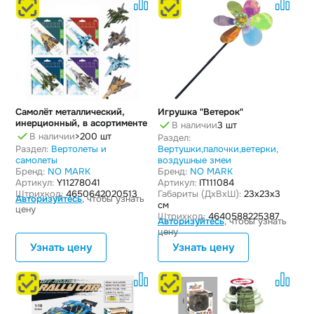
Самолёт металлический,
Игрушка "Ветерок"
инерционный, в асортименте
В наличии
3 шт
В наличии
>200 шт
Раздел:
Раздел:
Вертолеты и
Вертушки,палочки,ветерки,
самолеты
воздушные змеи
Бренд:
NO MARK
Бренд:
NO MARK
Артикул:
Y11278041
Артикул:
IT111084
Штрихкод:
4650642020513
Габариты (ДxВxШ):
23x23x3
Авторизуйтесь
, чтобы узнать
см
цену
Штрихкод:
4640588225387
Авторизуйтесь
, чтобы узнать
цену
Узнать цену
Узнать цену