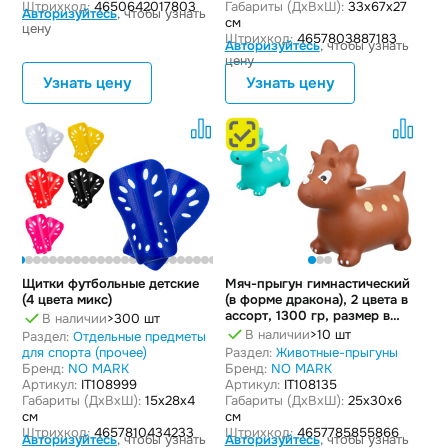
Штрихкод:
4650642017803
Габариты (ДxВxШ):
33x67x27
Авторизуйтесь
, чтобы узнать
см
цену
Штрихкод:
4657803887183
Авторизуйтесь
, чтобы узнать
цену
Узнать цену
Узнать цену
Щитки футбольные детские
Мяч-прыгун гимнастический
(4 цвета микс)
(в форме дракона), 2 цвета в
ассорт, 1300 гр, размер в
В наличии
>300 шт
надутом состоянии
В наличии
>10 шт
Раздел:
Отдельные предметы
для спорта (прочее)
Раздел:
Животные-прыгуны
Бренд:
NO MARK
Бренд:
NO MARK
Артикул:
IT108999
Артикул:
IT108135
Габариты (ДxВxШ):
15x28x4
Габариты (ДxВxШ):
25x30x6
см
см
Штрихкод:
4657810434233
Штрихкод:
4657785855866
Авторизуйтесь
, чтобы узнать
Авторизуйтесь
, чтобы узнать