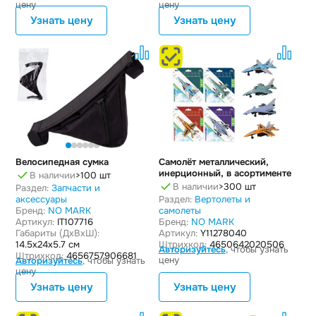
цену
цену
Узнать цену
Узнать цену
Велосипедная сумка
Самолёт металлический,
инерционный, в асортименте
В наличии
>100 шт
В наличии
>300 шт
Раздел:
Запчасти и
аксессуары
Раздел:
Вертолеты и
Бренд:
NO MARK
самолеты
Артикул:
IT107716
Бренд:
NO MARK
Габариты (ДxВxШ):
Артикул:
Y11278040
14.5x24x5.7 см
Штрихкод:
4650642020506
Авторизуйтесь
, чтобы узнать
Штрихкод:
4656757906681
цену
Авторизуйтесь
, чтобы узнать
цену
Узнать цену
Узнать цену