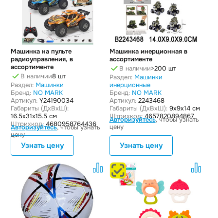
Машинка на пульте
Машинка инерционная в
радиоуправления, в
ассортименте
ассортименте
В наличии
>200 шт
В наличии
8 шт
Раздел:
Машинки
Раздел:
Машинки
инерционные
Бренд:
NO MARK
Бренд:
NO MARK
Артикул:
Y24190034
Артикул:
2243468
Габариты (ДxВxШ):
Габариты (ДxВxШ):
9x9x14 см
16.5x31x15.5 см
Штрихкод:
4657820894867
Авторизуйтесь
, чтобы узнать
Штрихкод:
4680958764436
цену
Авторизуйтесь
, чтобы узнать
цену
Узнать цену
Узнать цену