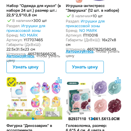
Набор "Одежда для кукол" (в
Игрушка-антистресс
наборе 24 шт.) размер шт.:
"Зверушка" (12 шт. в наборе)
22,5*2,5*10,8 см
В наличии
>10 шт
В наличии
>300 шт
Раздел:
Игрушки для
Раздел:
Игрушки для
прикассовой зоны
прикассовой зоны
Бренд:
NO MARK
Бренд:
NO MARK
Артикул:
IT110016
Артикул:
Y17707465
Габариты (ДxВxШ):
16x27x8
Габариты (ДxВxШ):
см
22.5x31.5x23 см
Штрихкод:
4657825158049
Авторизуйтесь
, чтобы узнать
Штрихкод:
4657815666226
цену
Авторизуйтесь
, чтобы узнать
цену
Узнать цену
Узнать цену
Фигурка "Динозаврик" в
Головоломка, размер:
ассортименте
6,6*5,4 см, 4 цвета в