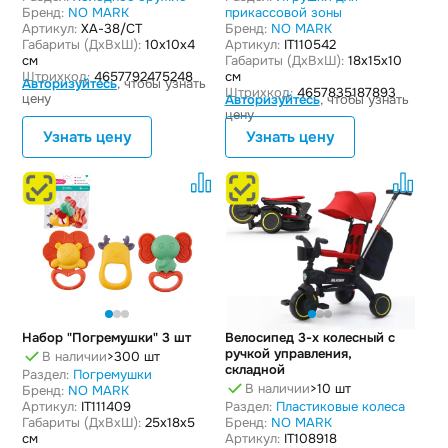
Бренд:
NO MARK
прикассовой зоны
Артикул:
XA-38/СТ
Бренд:
NO MARK
Габариты (ДxВxШ):
10x10x4
Артикул:
IT110542
см
Габариты (ДxВxШ):
18x15x10
Штрихкод:
4657792475248
см
Авторизуйтесь
, чтобы узнать
Штрихкод:
4657835187893
цену
Авторизуйтесь
, чтобы узнать
цену
Узнать цену
Узнать цену
Набор "Погремушки" 3 шт
Велосипед 3-х колесный с
ручкой управления,
В наличии
>300 шт
складной
Раздел:
Погремушки
В наличии
>10 шт
Бренд:
NO MARK
Артикул:
IT111409
Раздел:
Пластиковые колеса
Габариты (ДxВxШ):
25x18x5
Бренд:
NO MARK
см
Артикул:
IT108918