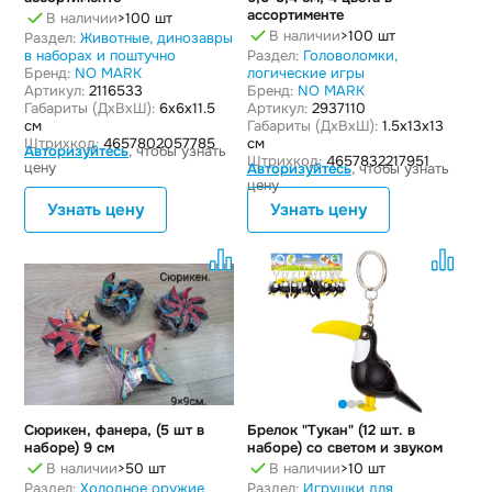
ассортименте
В наличии
>100 шт
В наличии
>100 шт
Раздел:
Животные, динозавры
в наборах и поштучно
Раздел:
Головоломки,
Бренд:
NO MARK
логические игры
Артикул:
2116533
Бренд:
NO MARK
Габариты (ДxВxШ):
6x6x11.5
Артикул:
2937110
см
Габариты (ДxВxШ):
1.5x13x13
Штрихкод:
4657802057785
см
Авторизуйтесь
, чтобы узнать
Штрихкод:
4657832217951
цену
Авторизуйтесь
, чтобы узнать
цену
Узнать цену
Узнать цену
Сюрикен, фанера, (5 шт в
Брелок "Тукан" (12 шт. в
наборе) 9 см
наборе) со светом и звуком
В наличии
>50 шт
В наличии
>10 шт
Раздел:
Холодное оружие
Раздел:
Игрушки для