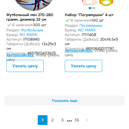
Футбольный мяч 270-280
Набор "Погремушки" 4 шт
грамм, диаметр 22 см
В наличии
>100 шт
В наличии
>300 шт
Раздел:
Погремушки
Раздел:
Футбольные
Бренд:
NO MARK
Бренд:
NO MARK
Артикул:
IT111408
Артикул:
IT108940
Габариты (ДxВxШ):
20x16.5x5
Габариты (ДxВxШ):
13x25x3
см
см
Штрихкод:
4650642017797
Авторизуйтесь
, чтобы узнать
Штрихкод:
4657810433625
цену
Авторизуйтесь
, чтобы узнать
цену
Узнать цену
Узнать цену
Показать еще
1
2
3
16