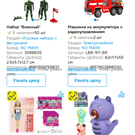
Набор "Военный"
Машинка на аккумуляторе с
радиоуправлением
В наличии
>50 шт
В наличии
2 шт
Раздел:
Игровые наборы с
фигурками
Раздел:
Электромобили
Бренд:
NO MARK
Бренд:
NO MARK
Артикул:
3066635
Артикул:
LBB-911-BR
Габариты (ДxВxШ):
Габариты (ДxВxШ):
62x117x55
2.5x5.7x12.7 см
см
Штрихкод:
4680958769837
Штрихкод:
4657803888050
Авторизуйтесь
, чтобы узнать
Авторизуйтесь
, чтобы узнать
цену
цену
Узнать цену
Узнать цену