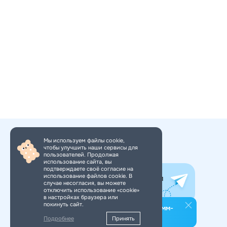
Мы используем файлы cookie,
чтобы улучшить наши сервисы для
+7 (495) 150-34-11
пользователей. Продолжая
использование сайта, вы
подтверждаете своё согласие на
использование файлов cookie. В
Все самое интересное в нашем
случае несогласия, вы можете
Telegram-канале. Подпишись!
отключить использование «cookie»
в настройках браузера или
покинуть сайт.
Подпишитесь на наш телеграмм-
канал
Подробнее
Принять