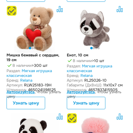
Мишка бежевый с сердцем,
Енот, 10 см
19 см
В наличии
>10 шт
В наличии
>300 шт
Раздел:
Мягкая игрушка
Раздел:
Мягкая игрушка
классическая
классическая
Бренд:
Relana
Бренд:
Relana
Артикул:
RL25026-10
Артикул:
RLW25183-19H
Габариты (ДxВxШ):
11x10x7 см
Штрихкод:
4650241198125
Штрихкод:
4657837415505
Авторизуйтесь
, чтобы узнать
Авторизуйтесь
, чтобы узнать
цену
цену
Узнать цену
Узнать цену