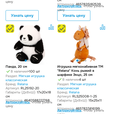
см
цену
Штрихкод:
4657835182539
Авторизуйтесь
, чтобы узнать
цену
Узнать цену
Узнать цену
Панда, 20 см
Игрушка мягконабивная ТМ
"Relana" Конь рыжий в
В наличии
>100 шт
шарфике Энцо, 25 см
Раздел:
Мягкая игрушка
В наличии
4 шт
классическая
Бренд:
Relana
Раздел:
Мягкая игрушка
Артикул:
RL25192-20
классическая
Габариты (ДxВxШ):
17x20x18
Бренд:
Relana
см
Артикул:
RLS25008-1-25
Штрихкод:
4640588222768
Габариты (ДxВxШ):
15x25x11
Авторизуйтесь
, чтобы узнать
см
цену
Штрихкод:
4657837416199
Авторизуйтесь
, чтобы узнать