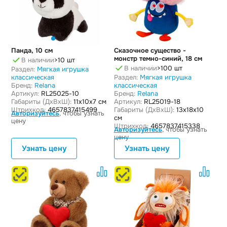
Панда, 10 см
Cказочнoе существo -
монстр темно-синий, 18 см
В наличии
>10 шт
В наличии
>100 шт
Раздел:
Мягкая игрушка
классическая
Раздел:
Мягкая игрушка
Бренд:
Relana
классическая
Артикул:
RL25025-10
Бренд:
Relana
Габариты (ДxВxШ):
11x10x7 см
Артикул:
RL25019-18
Штрихкод:
4657837415499
Габариты (ДxВxШ):
13x18x10
Авторизуйтесь
, чтобы узнать
см
цену
Штрихкод:
4657837415338
Авторизуйтесь
, чтобы узнать
цену
Узнать цену
Узнать цену