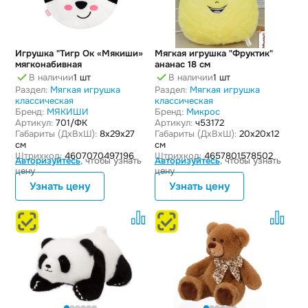
Игрушка "Тигр Ок «Мякиши»
Мягкая игрушка "Фруктик"
мягконабивная
ананас 18 см
В наличии
1 шт
В наличии
1 шт
Раздел:
Мягкая игрушка
Раздел:
Мягкая игрушка
классическая
классическая
Бренд:
МЯКИШИ
Бренд:
Микрос
Артикул:
701/ФК
Артикул:
ч53172
Габариты (ДxВxШ):
8x29x27
Габариты (ДxВxШ):
20x20x12
см
см
Штрихкод:
4607070497196
Штрихкод:
4657801578502
Авторизуйтесь
, чтобы узнать
Авторизуйтесь
, чтобы узнать
цену
цену
Узнать цену
Узнать цену