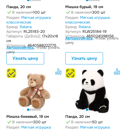
Панда, 20 см
Мишка бурый, 19 см
В наличии
>100 шт
В наличии
>300 шт
Раздел:
Мягкая игрушка
Раздел:
Мягкая игрушка
классическая
классическая
Бренд:
Relana
Бренд:
Relana
Артикул:
RL25193-20
Артикул:
RLW25184-19
Габариты (ДxВxШ):
17x20x18
Штрихкод:
4650241198156
Авторизуйтесь
, чтобы узнать
см
цену
Штрихкод:
4640588222775
Авторизуйтесь
, чтобы узнать
цену
Узнать цену
Узнать цену
Мишка бежевый, 19 см
Панда, 20 см
В наличии
>300 шт
В наличии
>50 шт
Раздел:
Мягкая игрушка
Раздел:
Мягкая игрушка