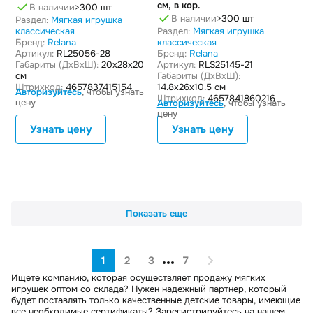
см, в кор.
В наличии
>300 шт
В наличии
>300 шт
Раздел:
Мягкая игрушка
классическая
Раздел:
Мягкая игрушка
Бренд:
Relana
классическая
Артикул:
RL25056-28
Бренд:
Relana
Габариты (ДxВxШ):
20x28x20
Артикул:
RLS25145-21
см
Габариты (ДxВxШ):
Штрихкод:
4657837415154
14.8x26x10.5 см
Авторизуйтесь
, чтобы узнать
Штрихкод:
4657841860216
цену
Авторизуйтесь
, чтобы узнать
цену
Узнать цену
Узнать цену
Показать еще
1
2
3
7
Ищете компанию, которая осуществляет продажу мягких
игрушек оптом со склада? Нужен надежный партнер, который
будет поставлять только качественные детские товары, имеющие
все необходимые сертификаты? Зарегистрируйтесь на нашем