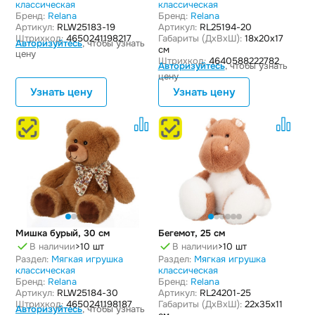
классическая
классическая
Бренд:
Relana
Бренд:
Relana
Артикул:
RLW25183-19
Артикул:
RL25194-20
Штрихкод:
4650241198217
Габариты (ДxВxШ):
18x20x17
Авторизуйтесь
, чтобы узнать
см
цену
Штрихкод:
4640588222782
Авторизуйтесь
, чтобы узнать
цену
Узнать цену
Узнать цену
Мишка бурый, 30 см
Бегемот, 25 см
В наличии
>10 шт
В наличии
>10 шт
Раздел:
Мягкая игрушка
Раздел:
Мягкая игрушка
классическая
классическая
Бренд:
Relana
Бренд:
Relana
Артикул:
RLW25184-30
Артикул:
RL24201-25
Штрихкод:
4650241198187
Габариты (ДxВxШ):
22x35x11
Авторизуйтесь
, чтобы узнать