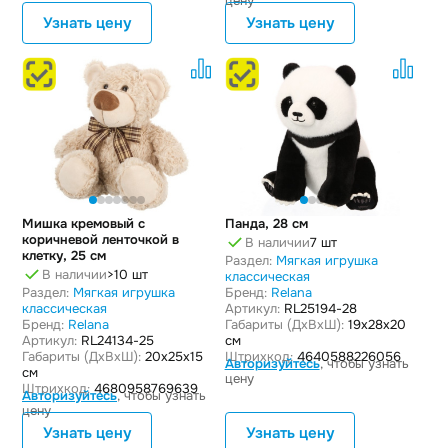
цену
Узнать цену
Узнать цену
Мишка кремовый с
Панда, 28 см
коричневой ленточкой в
В наличии
7 шт
клетку, 25 см
Раздел:
Мягкая игрушка
В наличии
>10 шт
классическая
Раздел:
Мягкая игрушка
Бренд:
Relana
классическая
Артикул:
RL25194-28
Бренд:
Relana
Габариты (ДxВxШ):
19x28x20
Артикул:
RL24134-25
см
Габариты (ДxВxШ):
20x25x15
Штрихкод:
4640588226056
Авторизуйтесь
, чтобы узнать
см
цену
Штрихкод:
4680958769639
Авторизуйтесь
, чтобы узнать
цену
Узнать цену
Узнать цену