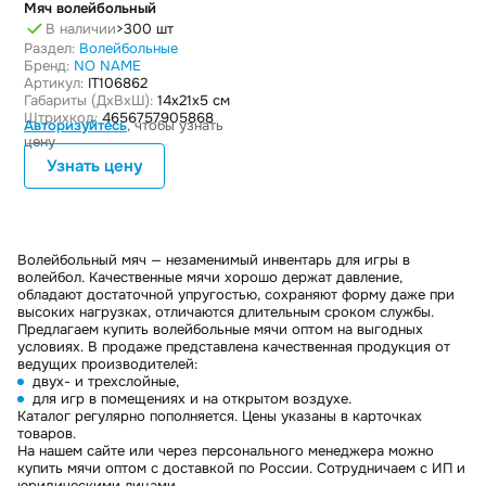
Мяч волейбольный
В наличии
>300 шт
Раздел:
Волейбольные
Бренд:
NO NAME
Артикул:
IT106862
Габариты (ДxВxШ):
14x21x5 см
Штрихкод:
4656757905868
Авторизуйтесь
, чтобы узнать
цену
Узнать цену
Волейбольный мяч — незаменимый инвентарь для игры в
волейбол. Качественные мячи хорошо держат давление,
обладают достаточной упругостью, сохраняют форму даже при
высоких нагрузках, отличаются длительным сроком службы.
Предлагаем купить волейбольные мячи оптом на выгодных
условиях. В продаже представлена качественная продукция от
ведущих производителей:
двух- и трехслойные,
для игр в помещениях и на открытом воздухе.
Каталог регулярно пополняется. Цены указаны в карточках
товаров.
На нашем сайте или через персонального менеджера можно
купить мячи оптом с доставкой по России. Сотрудничаем с ИП и
юридическими лицами.