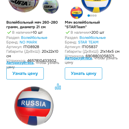
Волейбольный мяч 260-280
Мяч волейбольный
грамм, диаметр 21 см
"STARTeam"
В наличии
>10 шт
В наличии
>200 шт
Раздел:
Волейбольные
Раздел:
Волейбольные
Бренд:
NO MARK
Бренд:
STAR TEAM
Артикул:
IT108928
Артикул:
IT105837
Габариты (ДxВxШ):
20x22x10
Габариты (ДxВxШ):
21x14x5 см
см
Штрихкод:
6908801058371
Авторизуйтесь
, чтобы узнать
Штрихкод:
4657810433502
цену
Авторизуйтесь
, чтобы узнать
цену
Узнать цену
Узнать цену