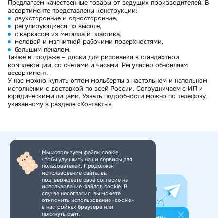
Предлагаем качественные товары от ведущих производителей. В
ассортименте представлены конструкции:
двухсторонние и односторонние,
регулирующиеся по высоте,
с каркасом из металла и пластика,
меловой и магнитной рабочими поверхностями,
большим пеналом.
Также в продаже – доски для рисования в стандартной
комплектации, со счетами и часами. Регулярно обновляем
ассортимент.
У нас можно купить оптом мольберты в настольном и напольном
исполнении с доставкой по всей России. Сотрудничаем с ИП и
юридическими лицами. Узнать подробности можно по телефону,
указанному в разделе «Контакты».
Мы используем файлы cookie,
чтобы улучшить наши сервисы для
+7 (495) 150-34-11
пользователей. Продолжая
использование сайта, вы
подтверждаете своё согласие на
использование файлов cookie. В
Все самое интересное в нашем
случае несогласия, вы можете
Telegram-канале. Подпишись!
отключить использование «cookie»
в настройках браузера или
покинуть сайт.
Подпишитесь на наш телеграмм-