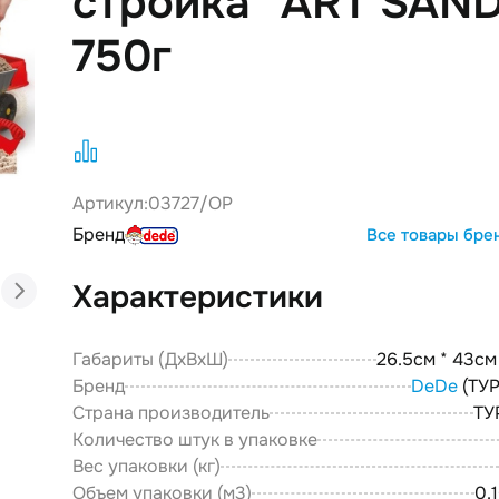
стройка" ART SAN
750г
Артикул:
03727/ОР
Бренд
Все товары бре
Характеристики
Габариты (ДxВxШ)
26.5см * 43см
Бренд
DeDe
(ТУ
Страна производитель
ТУ
Количество штук в упаковке
Вес упаковки (кг)
Объем упаковки (м3)
0.