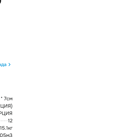
D
нда
 * 7см
РЦИЯ)
РЦИЯ
12
15.1кг
105м3