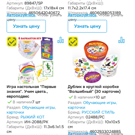
Артикул:
89847/SP
Габариты (ДxВxШ):
Габариты (ДxВxШ):
17x18x4 см
11.7x2.2x17.4 см
Штрихкод:
4650642040672
Штрихкод:
4606088053189
Авторизуйтесь
, чтобы узнать
Авторизуйтесь
, чтобы узнать
цену
цену
Узнать цену
Узнать цену
Игра настольная "Первые
Дублик в круглой коробке
знания". Учим цвета.,
"Волшебный" (30 карточек)
европодвес
В наличии
>10 шт
В наличии
7 шт
Раздел:
Обучающие игры,
Раздел:
Обучающие игры,
карточки
карточки
Бренд:
РУССКИЙ СТИЛЬ
Бренд:
РЫЖИЙ КОТ
Артикул:
02488/РС
Артикул:
ИН-2088/РК
Габариты (ДxВxШ):
10x10x5
Габариты (ДxВxШ):
11.3x6.1x1.5
см
см
Штрихкод:
4602933024885
Авторизуйтесь
, чтобы узнать