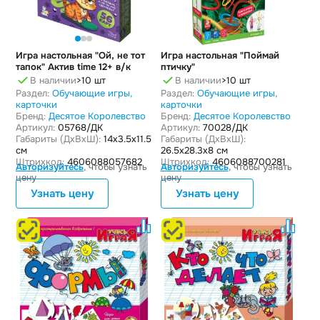
Игра настольная "Ой, не тот
Игра настольная "Поймай
тапок" Актив time 12+ в/к
птичку"
В наличии
>10 шт
В наличии
>10 шт
Раздел:
Обучающие игры,
Раздел:
Обучающие игры,
карточки
карточки
Бренд:
Десятое Королевство
Бренд:
Десятое Королевство
Артикул:
05768/ДК
Артикул:
70028/ДК
Габариты (ДxВxШ):
14x3.5x11.5
Габариты (ДxВxШ):
см
26.5x28.3x8 см
Штрихкод:
4606088057682
Штрихкод:
4606088700281
Авторизуйтесь
, чтобы узнать
Авторизуйтесь
, чтобы узнать
цену
цену
Узнать цену
Узнать цену