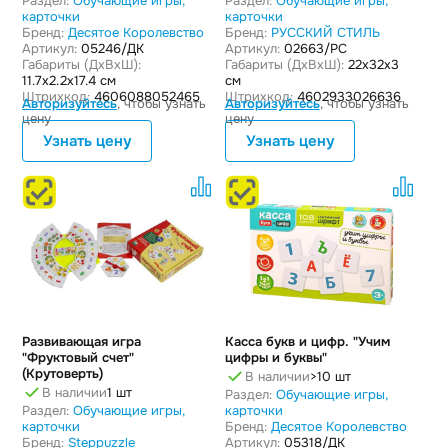
Раздел:
Обучающие игры,
Раздел:
Обучающие игры,
карточки
карточки
Бренд:
Десятое Королевство
Бренд:
РУССКИЙ СТИЛЬ
Артикул:
05246/ДК
Артикул:
02663/РС
Габариты (ДxВxШ):
Габариты (ДxВxШ):
22x32x3
11.7x2.2x17.4 см
см
Штрихкод:
4606088052465
Штрихкод:
4602933026636
Авторизуйтесь
, чтобы узнать
Авторизуйтесь
, чтобы узнать
цену
цену
Узнать цену
Узнать цену
Развивающая игра
Касса букв и цифр. "Учим
"Фруктовый счет"
цифры и буквы"
(Крутоверть)
В наличии
>10 шт
В наличии
1 шт
Раздел:
Обучающие игры,
Раздел:
Обучающие игры,
карточки
карточки
Бренд:
Десятое Королевство
Бренд:
Steppuzzle
Артикул:
05318/ДК