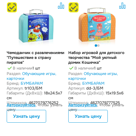
Чемоданчик с развлечениями
Набор игровой для детского
"Путешествие в страну
творчества "Мой уютный
пиратов"
домик Кошечка"
В наличии
1 шт
В наличии
1 шт
Раздел:
Обучающие игры,
Раздел:
Обучающие игры,
карточки
карточки
Бренд:
БУМБАРАМ
Бренд:
БУМБАРАМ
Артикул:
tr103/БМ
Артикул:
dd-3/БМ
Габариты (ДxВxШ):
18x24.5x7
Габариты (ДxВxШ):
15x19.5x6
см
см
Штрихкод:
4627079776252
Штрихкод:
4627079777525
Авторизуйтесь
, чтобы узнать
Авторизуйтесь
, чтобы узнать
цену
цену
Узнать цену
Узнать цену