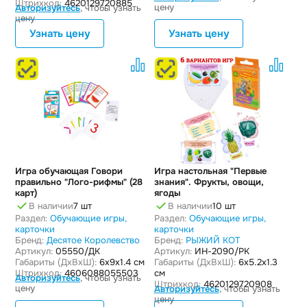
Штрихкод:
4620129720885
цену
Авторизуйтесь
, чтобы узнать
цену
Узнать цену
Узнать цену
Игра обучающая Говори
Игра настольная "Первые
правильно "Лого-рифмы" (28
знания". Фрукты, овощи,
карт)
ягоды
В наличии
7 шт
В наличии
10 шт
Раздел:
Обучающие игры,
Раздел:
Обучающие игры,
карточки
карточки
Бренд:
Десятое Королевство
Бренд:
РЫЖИЙ КОТ
Артикул:
05550/ДК
Артикул:
ИН-2090/РК
Габариты (ДxВxШ):
6x9x1.4 см
Габариты (ДxВxШ):
6x5.2x1.3
Штрихкод:
4606088055503
см
Авторизуйтесь
, чтобы узнать
Штрихкод:
4620129720908
цену
Авторизуйтесь
, чтобы узнать
цену