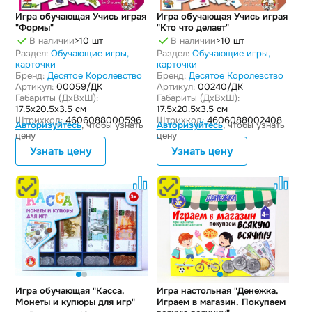
Игра обучающая Учись играя
Игра обучающая Учись играя
"Формы"
"Кто что делает"
В наличии
>10 шт
В наличии
>10 шт
Раздел:
Обучающие игры,
Раздел:
Обучающие игры,
карточки
карточки
Бренд:
Десятое Королевство
Бренд:
Десятое Королевство
Артикул:
00059/ДК
Артикул:
00240/ДК
Габариты (ДxВxШ):
Габариты (ДxВxШ):
17.5x20.5x3.5 см
17.5x20.5x3.5 см
Штрихкод:
4606088000596
Штрихкод:
4606088002408
Авторизуйтесь
, чтобы узнать
Авторизуйтесь
, чтобы узнать
цену
цену
Узнать цену
Узнать цену
Игра обучающая "Касса.
Игра настольная "Денежка.
Монеты и купюры для игр"
Играем в магазин. Покупаем