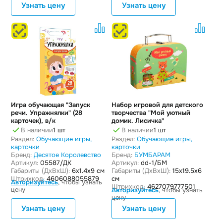
Узнать цену
Узнать цену
Игра обучающая "Запуск
Набор игровой для детского
речи. Упражнялки" (28
творчества "Мой уютный
карточек), в/к
домик. Лисичка"
В наличии
1 шт
В наличии
1 шт
Раздел:
Обучающие игры,
Раздел:
Обучающие игры,
карточки
карточки
Бренд:
Десятое Королевство
Бренд:
БУМБАРАМ
Артикул:
05587/ДК
Артикул:
dd-1/БМ
Габариты (ДxВxШ):
6x1.4x9 см
Габариты (ДxВxШ):
15x19.5x6
Штрихкод:
4606088055879
см
Авторизуйтесь
, чтобы узнать
Штрихкод:
4627079777501
цену
Авторизуйтесь
, чтобы узнать
цену
Узнать цену
Узнать цену