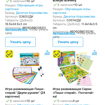
всякую всячину"
В наличии
>10 шт
В наличии
>10 шт
Раздел:
Обучающие игры,
карточки
Раздел:
Обучающие игры,
Бренд:
Десятое Королевство
карточки
Артикул:
03631/ДК
Бренд:
Десятое Королевство
Габариты (ДxВxШ):
Артикул:
03574/ДК
16.5x24.5x3 см
Габариты (ДxВxШ):
11.4x14x3.5
Штрихкод:
4606088036311
см
Авторизуйтесь
, чтобы узнать
Штрихкод:
4606088035741
цену
Авторизуйтесь
, чтобы узнать
цену
Узнать цену
Узнать цену
Игра развивающая Пиши-
Игра развивающая Серии
стирай "Двумя руками" (24
«Пиши-стирай». Посчитай-
карточки)
ка!
В наличии
>10 шт
В наличии
4 шт