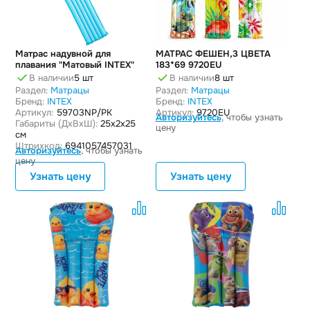
Матрас надувной для
МАТРАС ФЕШЕН,3 ЦВЕТА
плавания "Матовый INTEX"
183*69 9720EU
В наличии
5 шт
В наличии
8 шт
Раздел:
Матрацы
Раздел:
Матрацы
Бренд:
INTEX
Бренд:
INTEX
Артикул:
59703NP/РК
Артикул:
9720EU
Авторизуйтесь
, чтобы узнать
Габариты (ДxВxШ):
25x2x25
цену
см
Штрихкод:
6941057457031
Авторизуйтесь
, чтобы узнать
цену
Узнать цену
Узнать цену