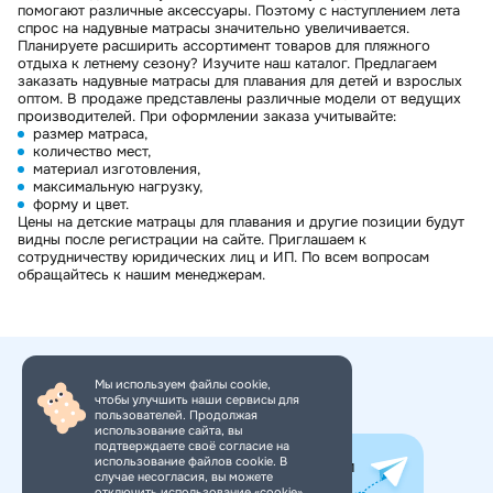
помогают различные аксессуары. Поэтому с наступлением лета
спрос на надувные матрасы значительно увеличивается.
Планируете расширить ассортимент товаров для пляжного
отдыха к летнему сезону? Изучите наш каталог. Предлагаем
заказать надувные матрасы для плавания для детей и взрослых
оптом. В продаже представлены различные модели от ведущих
производителей. При оформлении заказа учитывайте:
размер матраса,
количество мест,
материал изготовления,
максимальную нагрузку,
форму и цвет.
Цены на детские матрацы для плавания и другие позиции будут
видны после регистрации на сайте. Приглашаем к
сотрудничеству юридических лиц и ИП. По всем вопросам
обращайтесь к нашим менеджерам.
Мы используем файлы cookie,
чтобы улучшить наши сервисы для
+7 (495) 150-34-11
пользователей. Продолжая
использование сайта, вы
подтверждаете своё согласие на
использование файлов cookie. В
Все самое интересное в нашем
случае несогласия, вы можете
Telegram-канале. Подпишись!
отключить использование «cookie»