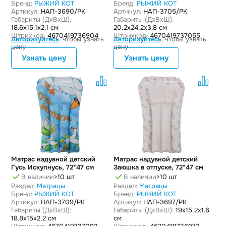
Бренд:
РЫЖИЙ КОТ
Бренд:
РЫЖИЙ КОТ
Артикул:
НАП-3690/РК
Артикул:
НАП-3705/РК
Габариты (ДxВxШ):
Габариты (ДxВxШ):
18.6x15.1x2.1 см
20.2x24.2x3.8 см
Штрихкод:
4670419736904
Штрихкод:
4670419737055
Авторизуйтесь
, чтобы узнать
Авторизуйтесь
, чтобы узнать
цену
цену
Узнать цену
Узнать цену
Матрас надувной детский
Матрас надувной детский
Гусь Искупнусь, 72*47 см
Заюшка в отпуске, 72*47 см
В наличии
>10 шт
В наличии
>10 шт
Раздел:
Матрацы
Раздел:
Матрацы
Бренд:
РЫЖИЙ КОТ
Бренд:
РЫЖИЙ КОТ
Артикул:
НАП-3709/РК
Артикул:
НАП-3697/РК
Габариты (ДxВxШ):
Габариты (ДxВxШ):
19x15.2x1.6
18.8x15x2.2 см
см