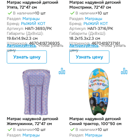
Матрас надувной детский
Матрас надувной детский
Утята, 72*47 см
Монстрики, 72*47 см
В наличии
>10 шт
В наличии
>10 шт
Раздел:
Матрацы
Раздел:
Матрацы
Бренд:
РЫЖИЙ КОТ
Бренд:
РЫЖИЙ КОТ
Артикул:
НАП-3693/РК
Артикул:
НАП-3716/РК
Габариты (ДxВxШ):
Габариты (ДxВxШ):
19.6x14.9x2.3 см
18.2x15.3x2.3 см
Штрихкод:
4670419736935
Штрихкод:
4670419737161
Авторизуйтесь
, чтобы узнать
Авторизуйтесь
, чтобы узнать
цену
цену
Узнать цену
Узнать цену
Матрас надувной детский
Матрас надувной детский
Жемчужинки, 72*47 см
Синий трактор, 100*50 см
В наличии
>10 шт
В наличии
>10 шт
Раздел:
Матрацы
Раздел:
Матрацы