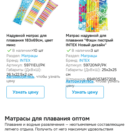
Надувной матрас для
Матрас надувной для
плавания 183х69см, цвет
плавания "Фэшн пестрый
микс
INTEX Новый дизайн"
В наличии
>10 шт
В наличии
3 шт
Раздел:
Матрацы
Раздел:
Матрацы
Бренд:
INTEX
Бренд:
INTEX
Артикул:
59711EU/РК
Артикул:
59720NP/РК
Габариты (ДxВxШ):
Габариты (ДxВxШ):
25x2x25
26.1x22.5x2 см
см
Авторизуйтесь
, чтобы узнать
Штрихкод:
6941057457208
цену
Авторизуйтесь
, чтобы узнать
цену
Узнать цену
Узнать цену
Матрасы для плавания оптом
Плавание и водные развлечения — неотъемлемые составляющие
летнего отдыха. Получить от него максимум удовольствия