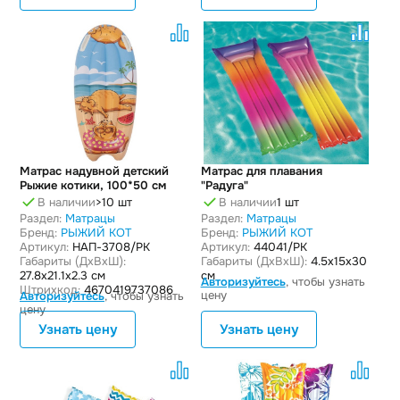
Матрас надувной детский
Матрас для плавания
Рыжие котики, 100*50 см
"Радуга"
В наличии
>10 шт
В наличии
1 шт
Раздел:
Матрацы
Раздел:
Матрацы
Бренд:
РЫЖИЙ КОТ
Бренд:
РЫЖИЙ КОТ
Артикул:
НАП-3708/РК
Артикул:
44041/РК
Габариты (ДxВxШ):
Габариты (ДxВxШ):
4.5x15x30
27.8x21.1x2.3 см
см
Авторизуйтесь
, чтобы узнать
Штрихкод:
4670419737086
цену
Авторизуйтесь
, чтобы узнать
цену
Узнать цену
Узнать цену