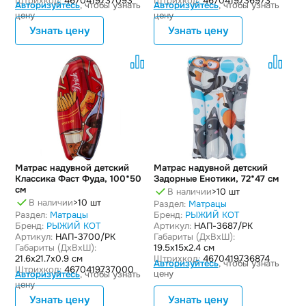
Штрихкод:
4670419737093
Штрихкод:
4670419736973
Авторизуйтесь
, чтобы узнать
Авторизуйтесь
, чтобы узнать
цену
цену
Узнать цену
Узнать цену
Матрас надувной детский
Матрас надувной детский
Классика Фаст Фуда, 100*50
Задорные Енотики, 72*47 см
см
В наличии
>10 шт
В наличии
>10 шт
Раздел:
Матрацы
Раздел:
Матрацы
Бренд:
РЫЖИЙ КОТ
Бренд:
РЫЖИЙ КОТ
Артикул:
НАП-3687/РК
Артикул:
НАП-3700/РК
Габариты (ДxВxШ):
Габариты (ДxВxШ):
19.5x15x2.4 см
21.6x21.7x0.9 см
Штрихкод:
4670419736874
Авторизуйтесь
, чтобы узнать
Штрихкод:
4670419737000
цену
Авторизуйтесь
, чтобы узнать
цену
Узнать цену
Узнать цену