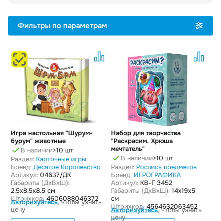
Фильтры по параметрам
Игра настольная "Шурум-
Набор для творчества
бурум" животные
"Раскрасим. Хрюша
мечтатель"
В наличии
>10 шт
В наличии
>10 шт
Раздел:
Карточные игры
Бренд:
Десятое Королевство
Раздел:
Роспись предметов
Артикул:
04637/ДК
Бренд:
ИГРОГРАФИКА
Габариты (ДxВxШ):
Артикул:
КВ-Г 3452
2.5x8.5x8.5 см
Габариты (ДxВxШ):
14x19x5
Штрихкод:
4606088046372
см
Авторизуйтесь
, чтобы узнать
Штрихкод:
4564632063452
цену
Авторизуйтесь
, чтобы узнать
цену