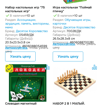
Набор настольных игр "75
Игра настольная "Поймай
настольных игр"
птичку"
В наличии
>10 шт
В наличии
>10 шт
Раздел:
Ассоциации,
Раздел:
Обучающие игры,
эрудиция, память, викторины,
карточки
мемо
Бренд:
Десятое Королевство
Бренд:
Десятое Королевство
Артикул:
70028/ДК
Артикул:
05459/ДК
Габариты (ДxВxШ):
Габариты (ДxВxШ):
26.5x28.3x8 см
20.5x23.5x3.8 см
Штрихкод:
4606088700281
Авторизуйтесь
, чтобы узнать
Штрихкод:
4606088054599
цену
Авторизуйтесь
, чтобы узнать
цену
Узнать цену
Узнать цену
Словодел магнитный
НАБОР 2 В 1 МАЛЫЙ.