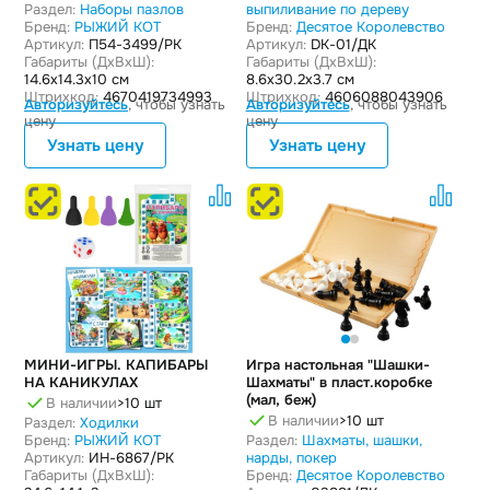
Раздел:
Наборы пазлов
выпиливание по дереву
Бренд:
РЫЖИЙ КОТ
Бренд:
Десятое Королевство
Артикул:
П54-3499/РК
Артикул:
DK-01/ДК
Габариты (ДxВxШ):
Габариты (ДxВxШ):
14.6x14.3x10 см
8.6x30.2x3.7 см
Штрихкод:
4670419734993
Штрихкод:
4606088043906
Авторизуйтесь
, чтобы узнать
Авторизуйтесь
, чтобы узнать
цену
цену
Узнать цену
Узнать цену
МИНИ-ИГРЫ. КАПИБАРЫ
Игра настольная "Шашки-
НА КАНИКУЛАХ
Шахматы" в пласт.коробке
(мал, беж)
В наличии
>10 шт
В наличии
>10 шт
Раздел:
Ходилки
Бренд:
РЫЖИЙ КОТ
Раздел:
Шахматы, шашки,
Артикул:
ИН-6867/РК
нарды, покер
Габариты (ДxВxШ):
Бренд:
Десятое Королевство