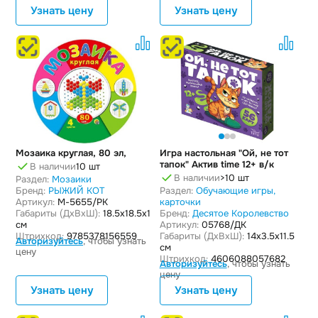
Узнать цену
Узнать цену
Мозаика круглая, 80 эл,
Игра настольная "Ой, не тот
тапок" Актив time 12+ в/к
В наличии
10 шт
В наличии
>10 шт
Раздел:
Мозаики
Бренд:
РЫЖИЙ КОТ
Раздел:
Обучающие игры,
Артикул:
М-5655/РК
карточки
Габариты (ДxВxШ):
18.5x18.5x1
Бренд:
Десятое Королевство
см
Артикул:
05768/ДК
Штрихкод:
9785378156559
Габариты (ДxВxШ):
14x3.5x11.5
Авторизуйтесь
, чтобы узнать
см
цену
Штрихкод:
4606088057682
Авторизуйтесь
, чтобы узнать
цену
Узнать цену
Узнать цену