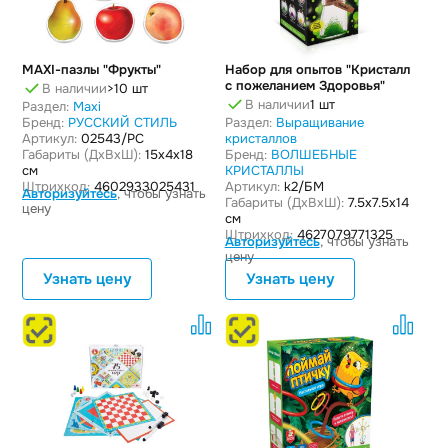
MAXI-пазлы "Фрукты"
Набор для опытов "Кристалл
с пожеланием Здоровья"
В наличии
>10 шт
В наличии
1 шт
Раздел:
Maxi
Бренд:
РУССКИЙ СТИЛЬ
Раздел:
Выращивание
Артикул:
02543/PC
кристаллов
Габариты (ДxВxШ):
15x4x18
Бренд:
ВОЛШЕБНЫЕ
см
КРИСТАЛЛЫ
Штрихкод:
4602933025431
Артикул:
k2/БМ
Авторизуйтесь
, чтобы узнать
Габариты (ДxВxШ):
7.5x7.5x14
цену
см
Штрихкод:
4627079771325
Авторизуйтесь
, чтобы узнать
цену
Узнать цену
Узнать цену