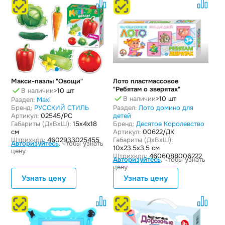
Макси-пазлы "Овощи"
Лото пластмассовое
"Ребятам о зверятах"
В наличии
>10 шт
В наличии
>10 шт
Раздел:
Maxi
Бренд:
РУССКИЙ СТИЛЬ
Раздел:
Лото домино для
Артикул:
02545/РС
детей
Габариты (ДxВxШ):
15x4x18
Бренд:
Десятое Королевство
см
Артикул:
00622/ДК
Штрихкод:
4602933025455
Габариты (ДxВxШ):
Авторизуйтесь
, чтобы узнать
10x23.5x3.5 см
цену
Штрихкод:
4606088006222
Авторизуйтесь
, чтобы узнать
цену
Узнать цену
Узнать цену