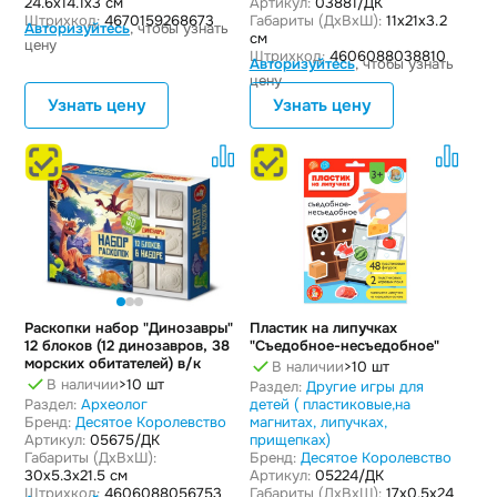
24.6x14.1x3 см
Артикул:
03881/ДК
Штрихкод:
4670159268673
Габариты (ДxВxШ):
11x21x3.2
Авторизуйтесь
, чтобы узнать
см
цену
Штрихкод:
4606088038810
Авторизуйтесь
, чтобы узнать
цену
Узнать цену
Узнать цену
Раскопки набор "Динозавры"
Пластик на липучках
12 блоков (12 динозавров, 38
"Съедобное-несъедобное"
морских обитателей) в/к
В наличии
>10 шт
В наличии
>10 шт
Раздел:
Другие игры для
Раздел:
Археолог
детей ( пластиковые,на
Бренд:
Десятое Королевство
магнитах, липучках,
Артикул:
05675/ДК
прищепках)
Габариты (ДxВxШ):
Бренд:
Десятое Королевство
30x5.3x21.5 см
Артикул:
05224/ДК
Штрихкод:
4606088056753
Габариты (ДxВxШ):
17x0.5x24