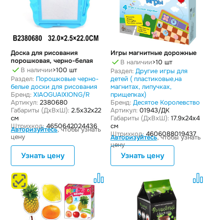
Доска для рисования
Игры магнитные дорожные
порошковая, черно-белая
В наличии
>10 шт
В наличии
>100 шт
Раздел:
Другие игры для
Раздел:
Порошковые черно-
детей ( пластиковые,на
белые доски для рисования
магнитах, липучках,
Бренд:
XIAOGUAIXIONG/R
прищепках)
Артикул:
2380680
Бренд:
Десятое Королевство
Габариты (ДxВxШ):
2.5x32x22
Артикул:
01943/ДК
см
Габариты (ДxВxШ):
17.9x24x4
Штрихкод:
4650642024436
см
Авторизуйтесь
, чтобы узнать
Штрихкод:
4606088019437
цену
Авторизуйтесь
, чтобы узнать
цену
Узнать цену
Узнать цену