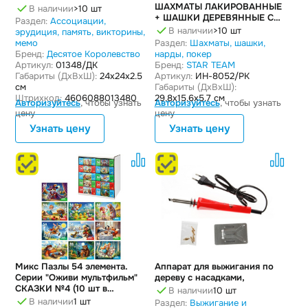
ШАХМАТЫ ЛАКИРОВАННЫЕ
В наличии
>10 шт
+ ШАШКИ ДЕРЕВЯННЫЕ С
Раздел:
Ассоциации,
ДОСКОЙ (295Х145 ММ)
В наличии
>10 шт
эрудиция, память, викторины,
мемо
Раздел:
Шахматы, шашки,
Бренд:
Десятое Королевство
нарды, покер
Артикул:
01348/ДК
Бренд:
STAR TEAM
Габариты (ДxВxШ):
24x24x2.5
Артикул:
ИН-8052/РК
см
Габариты (ДxВxШ):
Штрихкод:
4606088013480
29.8x15.6x5.7 см
Авторизуйтесь
, чтобы узнать
Авторизуйтесь
, чтобы узнать
цену
цену
Узнать цену
Узнать цену
Микс Пазлы 54 элемента.
Аппарат для выжигания по
Серии "Оживи мультфильм"
дереву с насадками,
СКАЗКИ №4 (10 шт в
В наличии
10 шт
шоубоксе)
В наличии
1 шт
Раздел:
Выжигание и