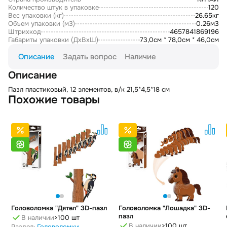
Количество штук в упаковке
120
Вес упаковки (кг)
26.65кг
Объем упаковки (м3)
0.26м3
Штрихкод
4657841869196
Габариты упаковки (ДxВxШ)
73,0см * 78,0см * 46,0см
Описание
Задать вопрос
Наличие
Описание
Пазл пластиковый, 12 элементов, в/к 21,5*4,5*18 см
Похожие товары
Головоломка "Дятел" 3D-пазл
Головоломка "Лошадка" 3D-
пазл
В наличии
>100 шт
В наличии
>100 шт
Раздел:
Головоломки,