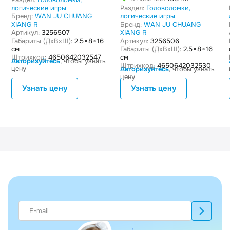
логические игры
Раздел:
Головоломки,
Бренд:
WAN JU CHUANG
логические игры
XIANG R
Бренд:
WAN JU CHUANG
Артикул:
3256507
XIANG R
Габариты (ДxВxШ):
2.5 × 8 × 16
Артикул:
3256506
см
Габариты (ДxВxШ):
2.5 × 8 × 16
Штрихкод:
4650642032547
см
Авторизуйтесь
, чтобы узнать
Штрихкод:
4650642032530
цену
Авторизуйтесь
, чтобы узнать
цену
Узнать цену
Узнать цену