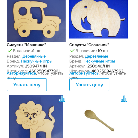
Силуэты "Машинка"
Силуэты "Слоненок"
В наличии
1 шт
В наличии
>10 шт
Раздел:
Деревянные
Раздел:
Деревянные
Бренд:
Нескучные игры
Бренд:
Нескучные игры
Артикул:
250947/НИ
Артикул:
250946/НИ
Штрихкод:
4602509477961
Штрихкод:
4602509467962
Авторизуйтесь
, чтобы узнать
Авторизуйтесь
, чтобы узнать
цену
цену
Узнать цену
Узнать цену