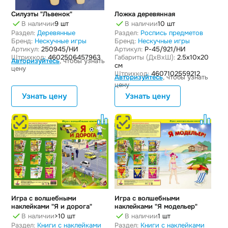
Силуэты "Львенок"
Ложка деревянная
В наличии
9 шт
В наличии
10 шт
Раздел:
Деревянные
Раздел:
Роспись предметов
Бренд:
Нескучные игры
Бренд:
Нескучные игры
Артикул:
250945/НИ
Артикул:
Р-45/921/НИ
Штрихкод:
4602506457963
Габариты (ДxВxШ):
2.5x10x20
Авторизуйтесь
, чтобы узнать
см
цену
Штрихкод:
4607102559212
Авторизуйтесь
, чтобы узнать
цену
Узнать цену
Узнать цену
Игра с волшебными
Игра с волшебными
наклейками "Я и дорога"
наклейками "Я модельер"
В наличии
>10 шт
В наличии
1 шт
Раздел:
Книги с наклейками
Раздел:
Книги с наклейками