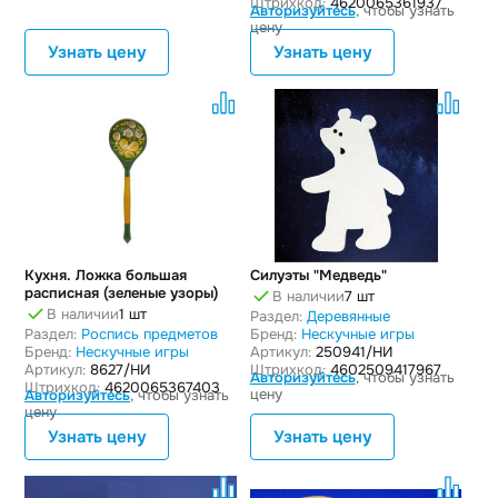
Штрихкод:
4620065361937
Авторизуйтесь
, чтобы узнать
цену
Узнать цену
Узнать цену
Кухня. Ложка большая
Силуэты "Медведь"
расписная (зеленые узоры)
В наличии
7 шт
В наличии
1 шт
Раздел:
Деревянные
Раздел:
Роспись предметов
Бренд:
Нескучные игры
Бренд:
Нескучные игры
Артикул:
250941/НИ
Артикул:
8627/НИ
Штрихкод:
4602509417967
Авторизуйтесь
, чтобы узнать
Штрихкод:
4620065367403
цену
Авторизуйтесь
, чтобы узнать
цену
Узнать цену
Узнать цену