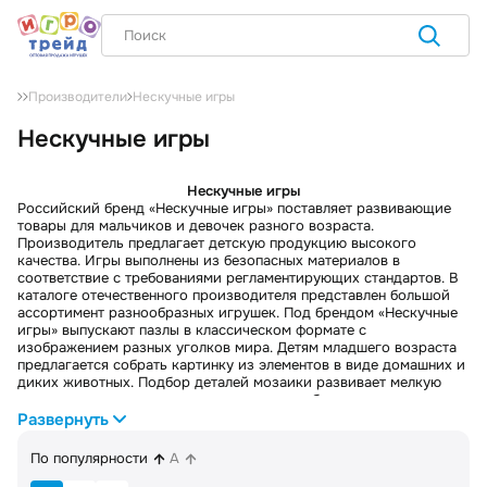
Нескучные игры
Производители
Нескучные игры
Нескучные игры
Российский бренд «Нескучные игры» поставляет развивающие
товары для мальчиков и девочек разного возраста.
Производитель предлагает детскую продукцию высокого
качества. Игры выполнены из безопасных материалов в
соответствие с требованиями регламентирующих стандартов. В
каталоге отечественного производителя представлен большой
ассортимент разнообразных игрушек. Под брендом «Нескучные
игры» выпускают пазлы в классическом формате с
изображением разных уголков мира. Детям младшего возраста
предлагается собрать картинку из элементов в виде домашних и
диких животных. Подбор деталей мозаики развивает мелкую
моторику и логическое мышление, учит ребенка сопоставлению,
повышает усидчивость и целеустремленность.
Развернуть
Огромный выбор развивающих досок от «Нескучных игр»
включает тематические рамки-вкладыши, наборы с героями
По популярности
A
сказок на магнитах, сортеры. Наборы таких игрушек
способствуют быстрому запоминанию разных цветов, форм и