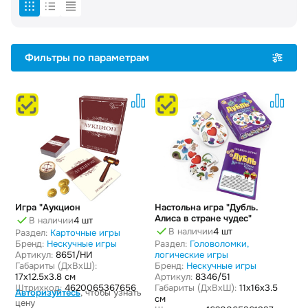
размеров. Игры для детей более старшего возраста помогают
расширять кругозор, тренируют память и внимательность.
Предлагаем купить продукцию бренда «Нескучные игры» оптом.
Поставляем игрушки для детей,
товары для хобби и творчества
юридическим лицам и индивидуальным предпринимателям на
Фильтры по параметрам
выгодных условиях. Подробные условия реализации товаров
предоставляем по телефону: +7 (495) 150-34-11.
Игра "Аукцион
Настольна игра "Дубль.
Алиса в стране чудес"
В наличии
4 шт
В наличии
4 шт
Раздел:
Карточные игры
Бренд:
Нескучные игры
Раздел:
Головоломки,
Артикул:
8651/НИ
логические игры
Габариты (ДxВxШ):
Бренд:
Нескучные игры
17x12.5x3.8 см
Артикул:
8346/51
Штрихкод:
4620065367656
Габариты (ДxВxШ):
11x16x3.5
Авторизуйтесь
, чтобы узнать
см
цену