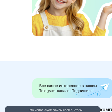
Все самое интересное в нашем
Telegram-канале. Подпишись!
Категории товаров
О комп
Мы используем файлы cookie, чтобы