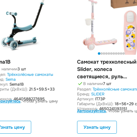
ma1B
Самокат трехколесный
Slider, колеса
 наличии
3 шт
ел:
Трёхколёсные самокаты
светящиеся, руль
нд:
Sema
складной
В наличии
7 шт
кул:
Sema1B
ариты (ДxВxШ):
21.5 × 59.5 × 33
Раздел:
Трёхколёсные самокат
Бренд:
SLIDER
ихкод:
4640588227695
Артикул:
IT73P
оризуйтесь
, чтобы узнать цену
Габариты (ДxВxШ):
18 × 56 × 29 
Штрихкод:
4650241193151
Авторизуйтесь
, чтобы узнать 
Узнать цену
Узнать цену