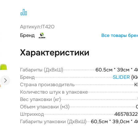
Артикул:
IT42O
Бренд
Все товары бре
Характеристики
Габариты (ДxВxШ)
60.5см * 39см * 4
Бренд
SLIDER
(К
Страна производитель
К
Количество штук в упаковке
Вес упаковки (кг)
Объем упаковки (м3)
Штрихкод
46578322
Габариты упаковки (ДxВxШ)
60,5см * 39,0см * 