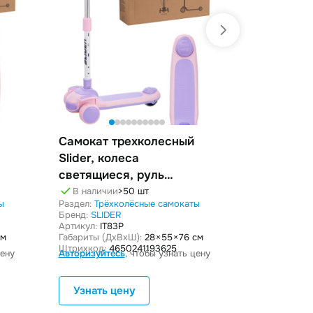
Самокат трехколесный
Самокат 
Slider, колеса
Slider, к
светящиеся, руль
В наличи
Раздел:
Трёх
складной
В наличии
>50 шт
Бренд:
SLIDE
ы
Раздел:
Трёхколёсные самокаты
Артикул:
IT8
Бренд:
SLIDER
Габариты (Дx
Артикул:
IT83P
Штрихкод:
46
Авторизуйте
см
Габариты (ДxВxШ):
28 × 55 × 76 см
Штрихкод:
4650241193625
цену
Авторизуйтесь
, чтобы узнать цену
Узнать цену
Узнать 