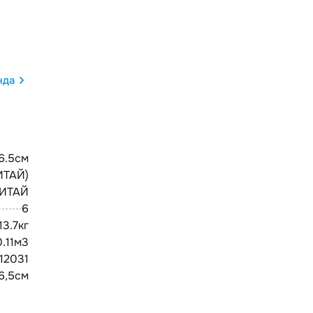
нда
6.5см
ИТАЙ)
ИТАЙ
6
13.7кг
0.11м3
12031
46,5см