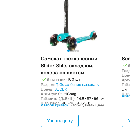
Самокат трехколесный
Se
Slider Stile, складной,
В
Разд
колеса со светом
Бре
В наличии
>100 шт
Арти
Раздел:
Трёхколёсные самокаты
Габ
Бренд:
SLIDER
см
Артикул:
Stile1Gbag
Штр
Авт
Габариты (ДxВxШ):
24.8 × 57 × 66 см
Штрихкод:
4657835185080
Авторизуйтесь
, чтобы узнать цену
Узнать цену