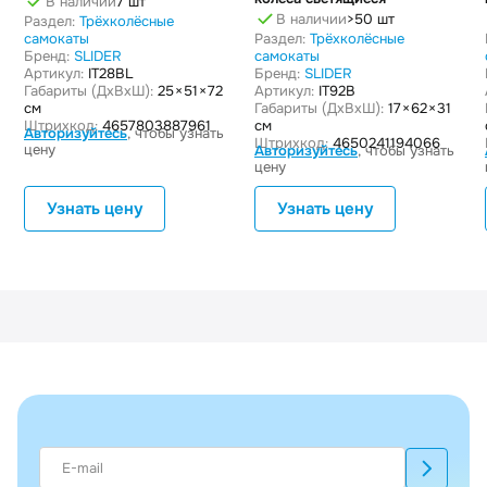
В наличии
7 шт
В наличии
>50 шт
Раздел:
Трёхколёсные
самокаты
Раздел:
Трёхколёсные
Бренд:
SLIDER
самокаты
Артикул:
IT28BL
Бренд:
SLIDER
Габариты (ДxВxШ):
25 × 51 × 72
Артикул:
IT92B
см
Габариты (ДxВxШ):
17 × 62 × 31
Штрихкод:
4657803887961
см
Авторизуйтесь
, чтобы узнать
Штрихкод:
4650241194066
цену
Авторизуйтесь
, чтобы узнать
цену
Узнать цену
Узнать цену