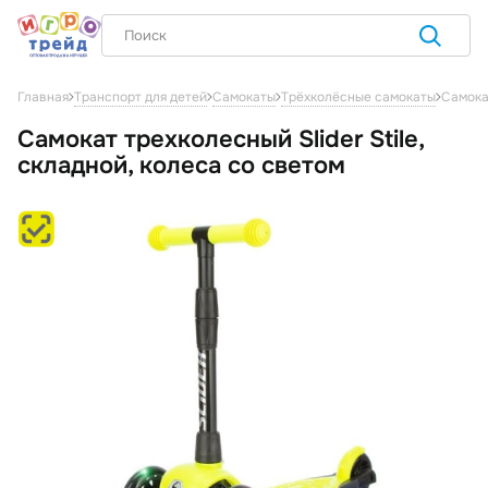
Самокат
Главная
Транспорт для детей
Самокаты
Трёхколёсные самокаты
Самокат трехколесный Slider Stile,
складной, колеса со светом