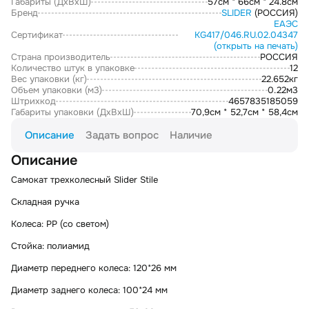
Габариты (ДxВxШ)
57см * 66см * 24.8см
Бренд
SLIDER
(РОССИЯ)
ЕАЭС
Сертификат
KG417/046.RU.02.04347
(открыть на печать)
Страна производитель
РОССИЯ
Количество штук в упаковке
12
Вес упаковки (кг)
22.652кг
Объем упаковки (м3)
0.22м3
Штрихкод
4657835185059
Габариты упаковки (ДxВxШ)
70,9см * 52,7см * 58,4см
Описание
Задать вопрос
Наличие
Описание
Самокат трехколесный Slider Stile
Складная ручка
Колеса: PP (со светом)
Стойка: полиамид
Диаметр переднего колеса: 120*26 мм
Диаметр заднего колеса: 100*24 мм