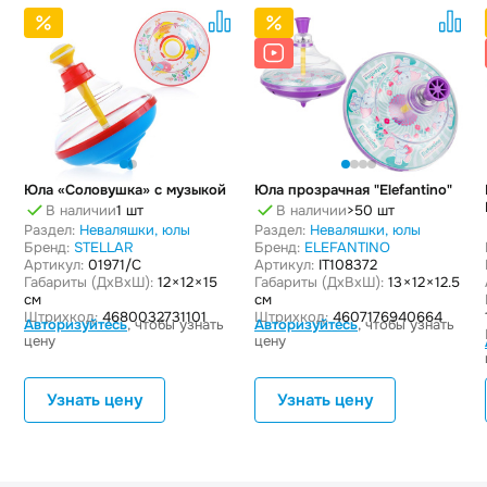
Юла «Соловушка» с музыкой
Юла прозрачная "Elefantino"
В наличии
1 шт
В наличии
>50 шт
Раздел:
Неваляшки, юлы
Раздел:
Неваляшки, юлы
Бренд:
STELLAR
Бренд:
ELEFANTINO
Артикул:
01971/C
Артикул:
IT108372
Габариты (ДxВxШ):
12 × 12 × 15
Габариты (ДxВxШ):
13 × 12 × 12.5
см
см
Штрихкод:
4680032731101
Штрихкод:
4607176940664
Авторизуйтесь
, чтобы узнать
Авторизуйтесь
, чтобы узнать
цену
цену
Узнать цену
Узнать цену