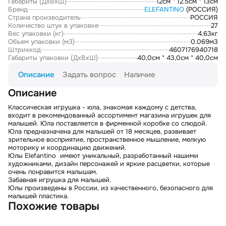
Габариты (ДxВxШ)
12см * 12.5см * 13см
Бренд
ELEFANTINO
(РОССИЯ)
Страна производитель
РОССИЯ
Количество штук в упаковке
27
Вес упаковки (кг)
4.63кг
Объем упаковки (м3)
0.069м3
Штрихкод
4607176940718
Габариты упаковки (ДxВxШ)
40,0см * 43,0см * 40,0см
Описание
Задать вопрос
Наличие
Описание
Классическая игрушка - юла, знакомая каждому с детства,
входит в рекомендованный ассортимент магазина игрушек для
малышей. Юла поставляется в фирменной коробке со слюдой.
Юла предназначена для малышей от 18 месяцев, развивает
зрительное восприятие, пространственное мышление, мелкую
моторику и координацию движений.
Юлы Elefantino имеют уникальный, разработанный нашими
художниками, дизайн персонажей и яркие расцветки, которые
очень понравится малышам.
Забавная игрушка для малышей.
Юлы произведены в России, из качественного, безопасного для
малышей пластика.
Похожие товары