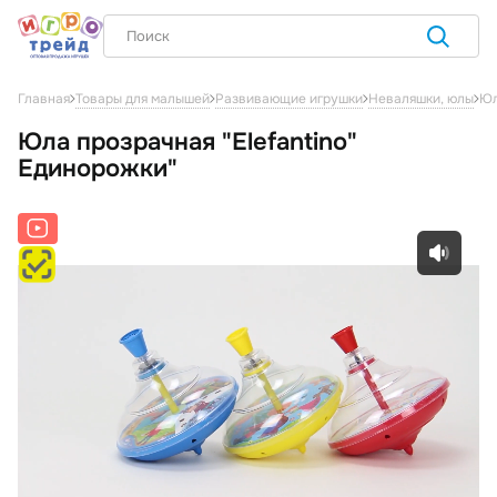
Юл
Главная
Товары для малышей
Развивающие игрушки
Неваляшки, юлы
Юла прозрачная "Elefantino"
Единорожки"