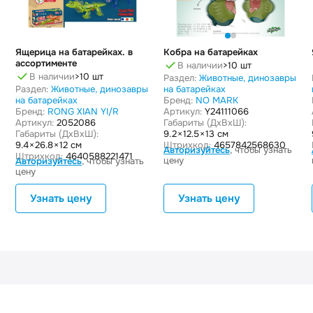
Ящерица на батарейках. в
Кобра на батарейках
ассортименте
В наличии
>10 шт
В наличии
>10 шт
Раздел:
Животные, динозавры
Раздел:
Животные, динозавры
на батарейках
на батарейках
Бренд:
NO MARK
Бренд:
RONG XIAN YI/R
Артикул:
Y24111066
Артикул:
2052086
Габариты (ДxВxШ):
Габариты (ДxВxШ):
9.2 × 12.5 × 13 см
9.4 × 26.8 × 12 см
Штрихкод:
4657842568630
Авторизуйтесь
, чтобы узнать
Штрихкод:
4640588221471
цену
Авторизуйтесь
, чтобы узнать
цену
Узнать цену
Узнать цену