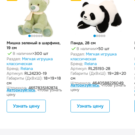
Мишка зеленый в шарфике,
Панда, 28 см
19 см
В наличии
>50 шт
В наличии
>300 шт
Раздел:
Мягкая игрушка
Раздел:
Мягкая игрушка
классическая
классическая
Бренд:
Relana
Бренд:
Relana
Артикул:
RL25193-28
Артикул:
RL24230-19
Габариты (ДxВxШ):
19 × 28 × 20
Габариты (ДxВxШ):
18 × 19 × 18
см
см
Штрихкод:
4640588226049
Авторизуйтесь
, чтобы узнать
Штрихкод:
4657835182874
цену
Авторизуйтесь
, чтобы узнать
цену
Узнать цену
Узнать цену