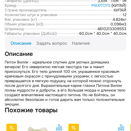
Габариты (ДxВxШ)
33см * 11см * 1м
Бренд
MAXITOYS
(КИТАЙ)
Страна производитель
КИТАЙ
Количество штук в упаковке
12
Вес упаковки (кг)
4.824кг
Объем упаковки (м3)
0.096м3
Штрихкод
4610213309553
Габариты упаковки (ДxВxШ)
60,0см * 40,0см * 40,0см
Описание
Задать вопрос
Наличие
Описание
Питон Вилли - идеальное спутник для уютных домашних
вечеров! Его невероятно мягкая текстура так и манит
прикоснуться. Его тело длиной 100 см, украшенное красивым
кремовым окрасом с причудливыми узорами, с легкостью
превращается в мягкую подушку, на которой можно отдохнуть
после долгого дня. Выразительные карие глазки Питона Вилли
полны мудрости и доброты, а его большая морда и длинное тело
создают впечатление настоящего питона. Но не бойтесь, он
абсолютно безопасен и готов дарить вам только положительные
эмоции.
Похожие товары