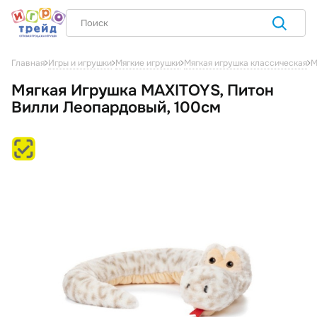
М
Главная
Игры и игрушки
Мягкие игрушки
Мягкая игрушка классическая
Мягкая Игрушка MAXITOYS, Питон
Вилли Леопардовый, 100см