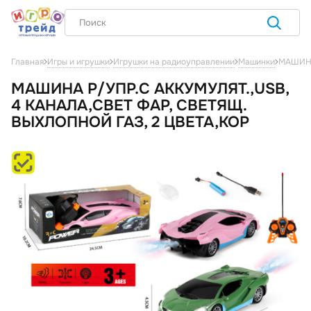
МАШИНА
Главная
Игры и игрушки
Игрушки на радиоуправлении
Машинки
МАШИНА Р/УПР.С АККУМУЛЯТ.,USB,
4 КАНАЛА,СВЕТ ФАР, СВЕТЯЩ.
ВЫХЛОПНОЙ ГАЗ, 2 ЦВЕТА,КОР