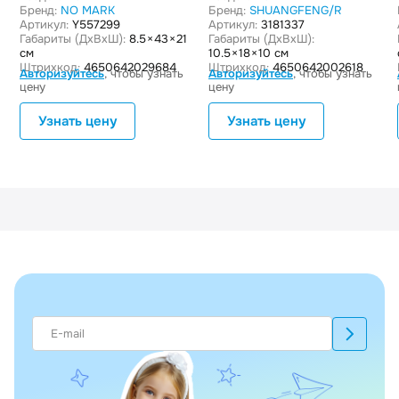
Бренд:
NO MARK
Бренд:
SHUANGFENG/R
Артикул:
Y557299
Артикул:
3181337
Габариты (ДxВxШ):
8.5 × 43 × 21
Габариты (ДxВxШ):
см
10.5 × 18 × 10 см
Штрихкод:
4650642029684
Штрихкод:
4650642002618
Авторизуйтесь
, чтобы узнать
Авторизуйтесь
, чтобы узнать
цену
цену
Узнать цену
Узнать цену