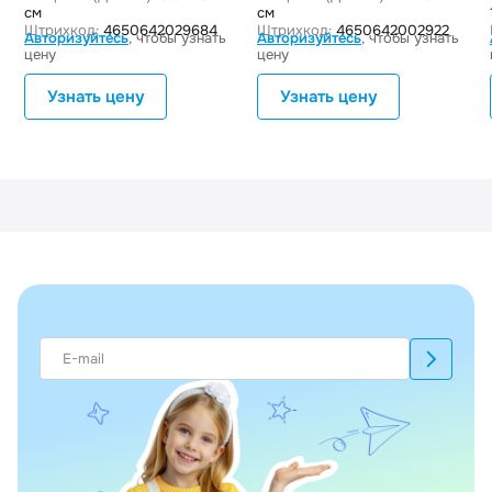
см
см
Штрихкод:
4650642029684
Штрихкод:
4650642002922
Авторизуйтесь
, чтобы узнать
Авторизуйтесь
, чтобы узнать
цену
цену
Узнать цену
Узнать цену