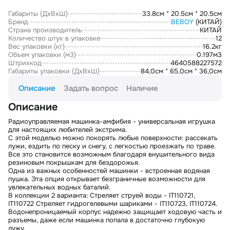
Габариты (ДxВxШ)
33.8см * 20.5см * 20.5см
Бренд
BEBOY
(КИТАЙ)
Страна производитель
КИТАЙ
Количество штук в упаковке
12
Вес упаковки (кг)
16.2кг
Объем упаковки (м3)
0.197м3
Штрихкод
4640588227572
Габариты упаковки (ДxВxШ)
84,0см * 65,0см * 36,0см
Описание
Задать вопрос
Наличие
Описание
Радиоуправляемая машинка-амфибия - универсальная игрушка
для настоящих любителей экстрима.
С этой моделью можно покорять любые поверхности: рассекать
лужи, ездить по песку и снегу, с легкостью проезжать по траве.
Все это становится возможным благодаря внушительного вида
резиновым покрышкам для бездорожья.
Одна из важных особенностей машинки - встроенная водяная
пушка. Эта опция открывает безграничные возможности для
увлекательных водных баталий.
В коллекции 2 варианта: Стреляет струей воды - IT110721,
IT110722 Стреляет гидрогелевыми шариками - IT110723, IT110724.
Водонепроницаемый корпус надежно защищает ходовую часть и
разъемы, даже если машинка попала в достаточно глубокую
лужу.