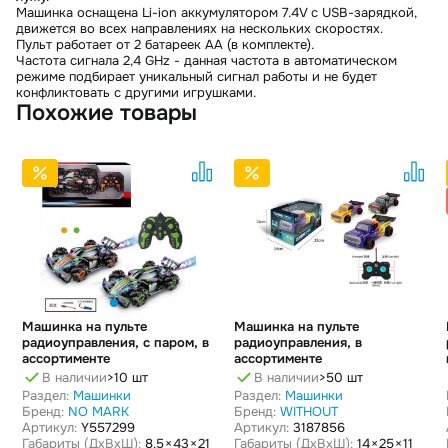
Машинка оснащена Li-ion аккумулятором 7.4V с USB-зарядкой,
движется во всех направлениях на нескольких скоростях.
Пульт работает от 2 батареек АА (в комплекте).
Частота сигнала 2,4 GHz - данная частота в автоматическом
режиме подбирает уникальный сигнал работы и не будет
конфликтовать с другими игрушками.
Похожие товары
Машинка на пульте
Машинка на пульте
радиоуправления, с паром, в
радиоуправления, в
ассортименте
ассортименте
В наличии
>10 шт
В наличии
>50 шт
Раздел:
Машинки
Раздел:
Машинки
Бренд:
NO MARK
Бренд:
WITHOUT
Артикул:
Y557299
Артикул:
3187856
Габариты (ДxВxШ):
8.5 × 43 × 21
Габариты (ДxВxШ):
14 × 25 × 11