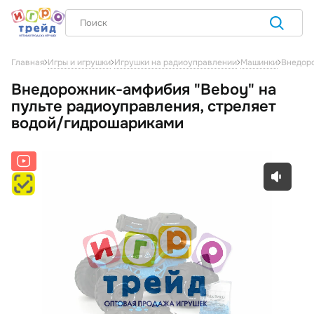
Внедоро
Главная
Игры и игрушки
Игрушки на радиоуправлении
Машинки
Внедорожник-амфибия "Beboy" на
пульте радиоуправления, стреляет
водой/гидрошариками