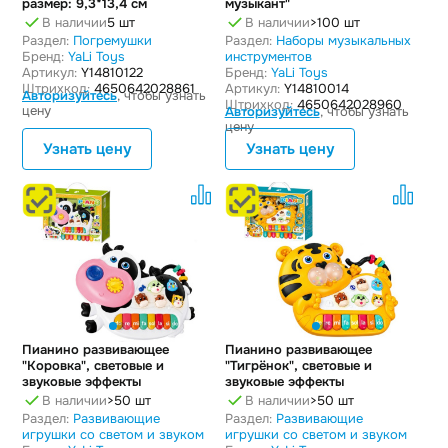
размер: 9,3*13,4 см
музыкант"
В наличии
5 шт
В наличии
>100 шт
Раздел:
Погремушки
Раздел:
Наборы музыкальных
Бренд:
YaLi Toys
инструментов
Артикул:
Y14810122
Бренд:
YaLi Toys
Штрихкод:
4650642028861
Артикул:
Y14810014
Авторизуйтесь
, чтобы узнать
Штрихкод:
4650642028960
цену
Авторизуйтесь
, чтобы узнать
цену
Узнать цену
Узнать цену
Пианино развивающее
Пианино развивающее
"Коровка", световые и
"Тигрёнок", световые и
звуковые эффекты
звуковые эффекты
В наличии
>50 шт
В наличии
>50 шт
Раздел:
Развивающие
Раздел:
Развивающие
игрушки со светом и звуком
игрушки со светом и звуком