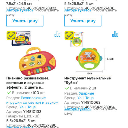
7.5x21x24.5 см
5.5x26.5x21.5 см
Штрихкод:
4650642028922
Штрихкод:
4650642027406
Авторизуйтесь
, чтобы узнать
Авторизуйтесь
, чтобы узнать
цену
цену
Узнать цену
Узнать цену
Пианино развивающее,
Инструмент музыкальный
световые и звуковые
"Бубен"
эффекты, 2 цвета в
В наличии
2 шт
ассортименте
В наличии
>100 шт
Раздел:
Ударные
Раздел:
Развивающие
Бренд:
YaLi Toys
игрушки со светом и звуком
Артикул:
Y14810063
Бренд:
YaLi Toys
Штрихкод:
4650642028984
Авторизуйтесь
, чтобы узнать
Артикул:
Y14810133
цену
Габариты (ДxВxШ):
5.5x26.5x21.5 см
Штрихкод:
4650642027390
Авторизуйтесь
, чтобы узнать