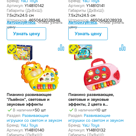
Бренд:
YaLi Toys
Бренд:
YaLi Toys
Артикул:
Y14810142
Артикул:
Y14810141
Габариты (ДxВxШ):
Габариты (ДxВxШ):
7.5x21x24.5 см
7.5x21x24.5 см
Штрихкод:
4650642028946
Штрихкод:
4650642028939
Авторизуйтесь
, чтобы узнать
Авторизуйтесь
, чтобы узнать
цену
цену
Узнать цену
Узнать цену
Пианино развивающее
Пианино развивающее,
"Львёнок", световые и
световые и звуковые
звуковые эффекты
эффекты, 2 цвета в
ассортименте
В наличии
>50 шт
В наличии
>10 шт
Раздел:
Развивающие
Раздел:
Развивающие
игрушки со светом и звуком
игрушки со светом и звуком
Бренд:
YaLi Toys
Бренд:
YaLi Toys
Артикул:
Y14810140
Артикул:
Y14810132
Габариты (ДxВxШ):
Габариты (ДxВxШ):