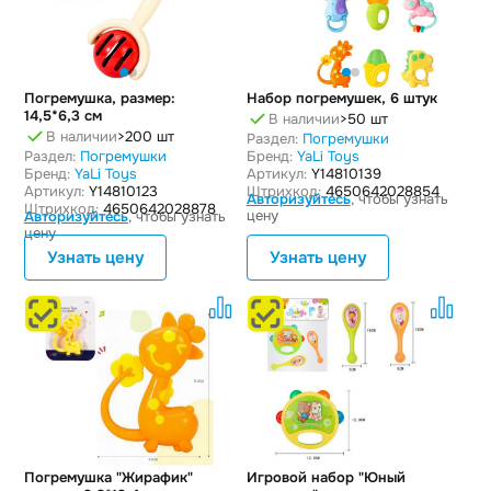
Погремушка, размер:
Набор погремушек, 6 штук
14,5*6,3 см
В наличии
>50 шт
В наличии
>200 шт
Раздел:
Погремушки
Раздел:
Погремушки
Бренд:
YaLi Toys
Бренд:
YaLi Toys
Артикул:
Y14810139
Артикул:
Y14810123
Штрихкод:
4650642028854
Авторизуйтесь
, чтобы узнать
Штрихкод:
4650642028878
цену
Авторизуйтесь
, чтобы узнать
цену
Узнать цену
Узнать цену
Погремушка "Жирафик"
Игровой набор "Юный