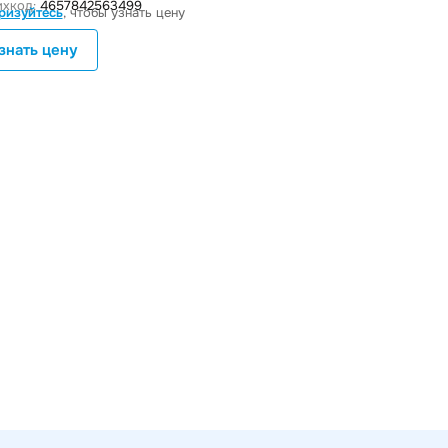
хкод:
4657842563499
ризуйтесь
, чтобы узнать цену
знать цену