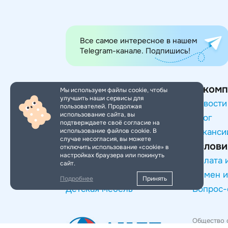
Все самое интересное в нашем
Telegram-канале. Подпишись!
Категории товаров
О комп
Мы используем файлы cookie, чтобы
улучшить наши сервисы для
Игры и игрушки
Новости
пользователей. Продолжая
использование сайта, вы
Товары для малышей
Блог
подтверждаете своё согласие на
использование файлов cookie. В
Транспорт для детей
Ваканси
случае несогласия, вы можете
Услови
Сезонные товары
отключить использование «cookie» в
настройках браузера или покинуть
Спорт и отдых
Оплата 
сайт.
Хобби и творчество
Обмен и
Подробнее
Принять
Детская мебель
Вопрос-
Общество 