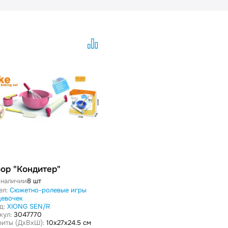
ор "Кондитер"
 наличии
8 шт
ел:
Сюжетно-ролевые игры
девочек
д:
XIONG SEN/R
кул:
3047770
риты (ДxВxШ):
10x27x24.5 см