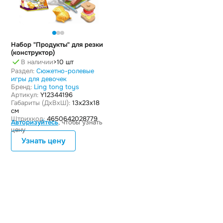
Набор "Продукты" для резки
(конструктор)
В наличии
>10 шт
Раздел:
Сюжетно-ролевые
игры для девочек
Бренд:
Ling tong toys
Артикул:
Y12344196
Габариты (ДxВxШ):
13x23x18
см
Штрихкод:
4650642028779
Авторизуйтесь
, чтобы узнать
цену
Узнать цену