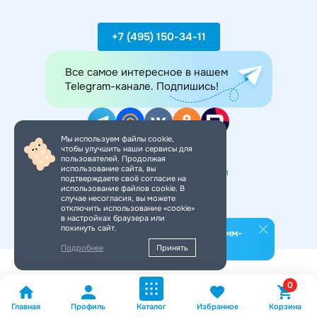
+7 (495) 150-34-11
Все самое интересное в нашем
Telegram-канале. Подпишись!
Мы используем файлы cookie,
чтобы улучшить наши сервисы для
пользователей. Продолжая
Разработка сайта -
InterLabs
использование сайта, вы
Политика конфиденциальности
подтверждаете своё согласие на
использование файлов cookie. В
случае несогласия, вы можете
отключить использование «cookie»
в настройках браузера или
покинуть сайт.
Подпишитесь на наш телеграмм-
канал
Подробнее
Принять
0
Главная
Профиль
Каталог
Избранное
Корзина