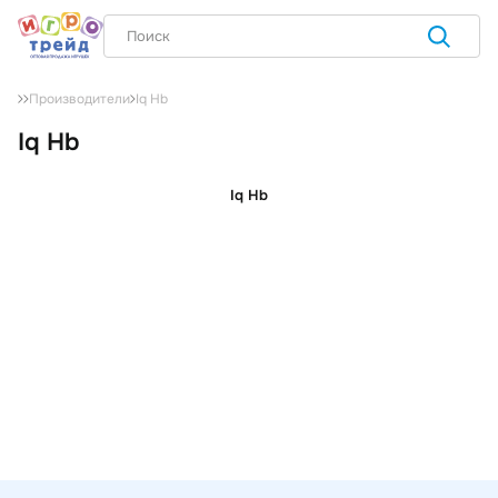
Iq Hb
Производители
Iq Hb
Iq Hb