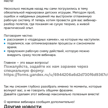
месте!
Несколько месяцев назад мы сами погрузились в тему
обязательной маркировки детских игрушек. Методом проб,
ошибок и найденных решений мы выстроили отлаженную
рабочую систему. И теперь хотим провести для вас вебинар-
разбор полетов, где покажем не сухую теорию, а живой
практический опыт.
Поговорим честно:
расскажем о «подводных камнях», на которые мы наступили.
поделимся, как оптимизировали процессы и сэкономили
время.
предложим рабочую схему действий, которую можно
внедрить сразу после вебинара.
Главное — это ваши вопросы!
Пожалуйста, задайте их нам заранее через
специальную форму:
https://forms.yandex.ru/u/6944206a6d2d730f6d9367c
Так мы сможем глубоко разобрать именно те моменты, которые
волнуют вас, а не говорить общими фразами.
Давайте сделаем этот вебинар максимально полезным вместе!
О времени вебинара сообщим дополнительно!
Другие новости