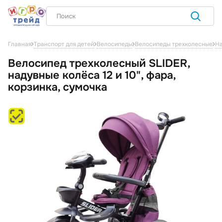
Главная
Транспорт для детей
Велосипеды
Велосипеды трехколесные
На
Велосипед трехколесный SLIDER,
надувные колёса 12 и 10", фара,
корзинка, сумочка