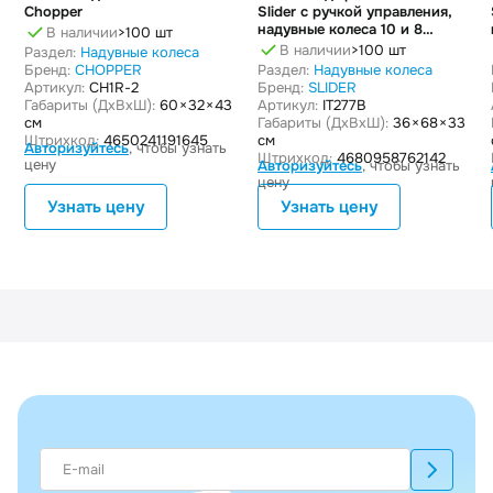
Chopper
Slider с ручкой управления,
надувные колеса 10 и 8
В наличии
>100 шт
дюймов
В наличии
>100 шт
Раздел:
Надувные колеса
Бренд:
CHOPPER
Раздел:
Надувные колеса
Артикул:
CH1R-2
Бренд:
SLIDER
Габариты (ДxВxШ):
60 × 32 × 43
Артикул:
IT277B
см
Габариты (ДxВxШ):
36 × 68 × 33
Штрихкод:
4650241191645
см
Авторизуйтесь
, чтобы узнать
Штрихкод:
4680958762142
цену
Авторизуйтесь
, чтобы узнать
цену
Узнать цену
Узнать цену