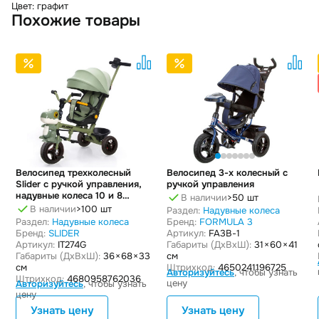
Цвет: графит
Похожие товары
Велосипед трехколесный
Велосипед 3-х колесный с
Slider с ручкой управления,
ручкой управления
надувные колеса 10 и 8
В наличии
>50 шт
дюймов
В наличии
>100 шт
Раздел:
Надувные колеса
Раздел:
Надувные колеса
Бренд:
FORMULA 3
Бренд:
SLIDER
Артикул:
FA3B-1
Артикул:
IT274G
Габариты (ДxВxШ):
31 × 60 × 41
Габариты (ДxВxШ):
36 × 68 × 33
см
см
Штрихкод:
4650241196725
Авторизуйтесь
, чтобы узнать
Штрихкод:
4680958762036
цену
Авторизуйтесь
, чтобы узнать
цену
Узнать цену
Узнать цену