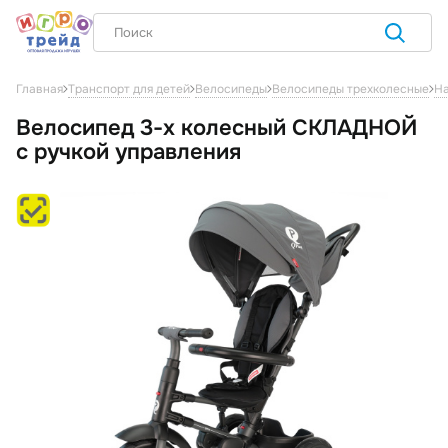
Главная
Транспорт для детей
Велосипеды
Велосипеды трехколесные
На
Велосипед 3-х колесный СКЛАДНОЙ
с ручкой управления