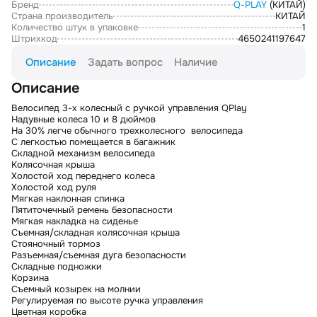
Бренд
Q-PLAY
(КИТАЙ)
Страна производитель
КИТАЙ
Количество штук в упаковке
1
Штрихкод
4650241197647
Описание
Задать вопрос
Наличие
Описание
Велосипед 3-х колесный с ручкой управления QPlay
Надувные колеса 10 и 8 дюймов
На 30% легче обычного трехколесного велосипеда
С легкостью помещается в багажник
Складной механизм велосипеда
Колясочная крыша
Холостой ход переднего колеса
Холостой ход руля
Мягкая наклонная спинка
Пятиточечный ремень безопасности
Мягкая накладка на сиденье
Съемная/складная колясочная крыша
Стояночный тормоз
Разъемная/съемная дуга безопасности
Складные подножки
Корзина
Съемный козырек на молнии
Регулируемая по высоте ручка управления
Цветная коробка