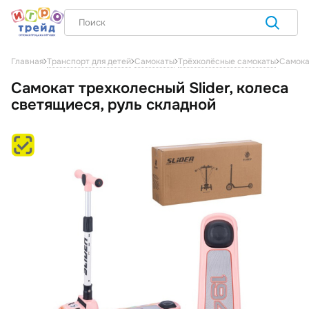
Самока
Главная
Транспорт для детей
Самокаты
Трёхколёсные самокаты
Самокат трехколесный Slider, колеса
светящиеся, руль складной