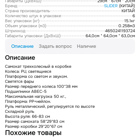
Габариты (ДxВxШ)
29см * 67см * 20см
Бренд
SLIDER
(КИТАЙ)
Страна производитель
КИТАЙ
Количество штук в упаковке
6
Вес упаковки (кг)
15.1кг
Объем упаковки (м3)
0.258м3
Штрихкод
4650241193724
Габариты упаковки (ДxВxШ)
64,0см * 64,0см * 63,0см
Описание
Задать вопрос
Наличие
Описание
Самокат трехколесный в коробке
Колеса: PU, светящиеся
Платформа со светом и звуком.
Светятся фары
Размер переднего колеса 100*38 мм
Подшипники ABEC-5
Максимальная нагрузка 50 кг.,
Платформа: РР+нейлон.
Руль металлический, регулируется по высоте
Складной руль
Высота руля: 66-83 см
Размер самоката 58*29*83 см
Размер коробки 29*20*67 см
Похожие товары