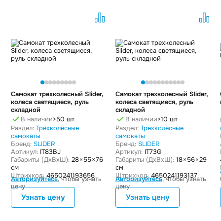
Самокат трехколесный Slider,
Самокат трехколесный Slider,
колеса светящиеся, руль
колеса светящиеся, руль
складной
складной
В наличии
>50 шт
В наличии
>10 шт
Раздел:
Трёхколёсные
Раздел:
Трёхколёсные
самокаты
самокаты
Бренд:
SLIDER
Бренд:
SLIDER
Артикул:
IT83BJ
Артикул:
IT73G
Габариты (ДxВxШ):
28 × 55 × 76
Габариты (ДxВxШ):
18 × 56 × 29
см
см
Штрихкод:
4650241193656
Штрихкод:
4650241193137
Авторизуйтесь
, чтобы узнать
Авторизуйтесь
, чтобы узнать
цену
цену
Узнать цену
Узнать цену