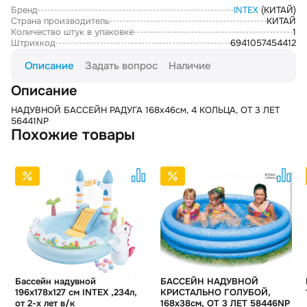
Бренд
INTEX
(КИТАЙ)
Страна производитель
КИТАЙ
Количество штук в упаковке
1
Штрихкод
6941057454412
Описание
Задать вопрос
Наличие
Описание
НАДУВНОЙ БАССЕЙН РАДУГА 168х46см, 4 КОЛЬЦА, ОТ 3 ЛЕТ
56441NP
Похожие товары
Бассейн надувной
БАССЕЙН НАДУВНОЙ
196х178х127 см INTEX ,234л,
КРИСТАЛЬНО ГОЛУБОЙ,
от 2-х лет в/к
168х38см, ОТ 3 ЛЕТ 58446NP