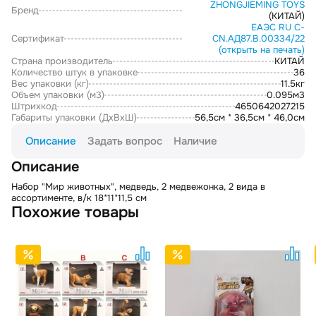
ZHONGJIEMING TOYS
Бренд
(КИТАЙ)
ЕАЭС RU С-
Сертификат
CN.АД87.В.00334/22
(открыть на печать)
Страна производитель
КИТАЙ
Количество штук в упаковке
36
Вес упаковки (кг)
11.5кг
Объем упаковки (м3)
0.095м3
Штрихкод
4650642027215
Габариты упаковки (ДxВxШ)
56,5см * 36,5см * 46,0см
Описание
Задать вопрос
Наличие
Описание
Набор "Мир животных", медведь, 2 медвежонка, 2 вида в
ассортименте, в/к 18*11*11,5 см
Похожие товары