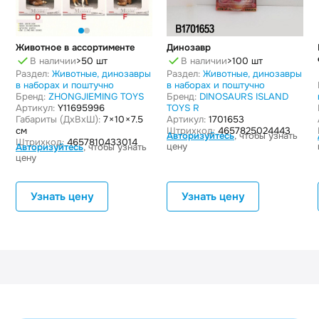
Животное в ассортименте
Динозавр
В наличии
>50 шт
В наличии
>100 шт
Раздел:
Животные, динозавры
Раздел:
Животные, динозавры
в наборах и поштучно
в наборах и поштучно
Бренд:
ZHONGJIEMING TOYS
Бренд:
DINOSAURS ISLAND
Артикул:
Y11695996
TOYS R
Габариты (ДxВxШ):
7 × 10 × 7.5
Артикул:
1701653
см
Штрихкод:
4657825024443
Авторизуйтесь
, чтобы узнать
Штрихкод:
4657810433014
цену
Авторизуйтесь
, чтобы узнать
цену
Узнать цену
Узнать цену