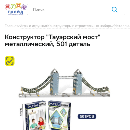
Главная
Игры и игрушки
Конструкторы и строительные наборы
Металлич
Конструктор "Тауэрский мост"
металлический, 501 деталь