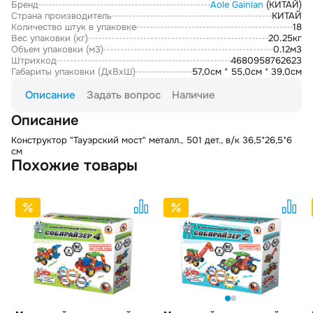
Бренд
Aole Gainian
(КИТАЙ)
Страна производитель
КИТАЙ
Количество штук в упаковке
18
Вес упаковки (кг)
20.25кг
Объем упаковки (м3)
0.12м3
Штрихкод
4680958762623
Габариты упаковки (ДxВxШ)
57,0см * 55,0см * 39,0см
Описание
Задать вопрос
Наличие
Описание
Конструктор "Тауэрский мост" металл., 501 дет., в/к 36,5*26,5*6
см
Похожие товары