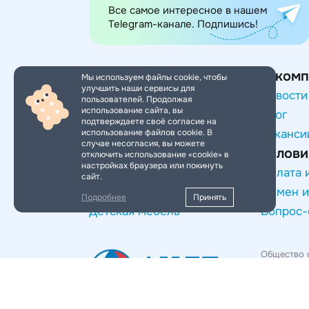
Все самое интересное в нашем
Telegram-канале. Подпишись!
Категории товаров
О комп
Мы используем файлы cookie, чтобы
улучшить наши сервисы для
Игры и игрушки
Новости
пользователей. Продолжая
использование сайта, вы
Товары для малышей
Блог
подтверждаете своё согласие на
использование файлов cookie. В
Транспорт для детей
Ваканси
случае несогласия, вы можете
Услови
Сезонные товары
отключить использование «cookie» в
настройках браузера или покинуть
Спорт и отдых
Оплата 
сайт.
Хобби и творчество
Обмен и
Подробнее
Принять
Детская мебель
Вопрос-
Общество 
ОГРН 1177
125167, г. 
Политик