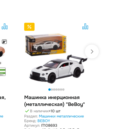
ая,
Машинка инерционная
Машинка 
(металлическая) "BeBoy"
в ассорт
В наличии
>10 шт
В наличи
ие
Раздел:
Машинки металлические
Раздел:
Маши
Бренд:
BEBOY
Бренд:
JIN L
Артикул:
IT108693
Артикул:
316