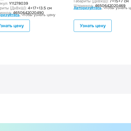
Габариты (ДxВxШ):
7 × 15 × 7 см
кул:
Y11278039
Штрихкод:
4650642020469
Авторизуйтесь
, чтобы узнать 
ариты (ДxВxШ):
4 × 17 × 13.5 см
ихкод:
4650642020490
оризуйтесь
, чтобы узнать цену
Узнать цену
Узнать цену