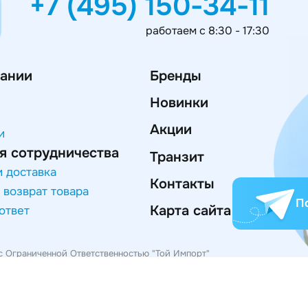
+7 (495) 150-34-11
работаем с 8:30 - 17:30
ании
Бренды
Новинки
Акции
и
я сотрудничества
Транзит
и доставка
Контакты
 возврат товара
П
Карта сайта
ответ
с Ограниченной Ответственностью "Той Импорт"
746061140, ИНН/КПП 7714969700/771401001
Москва, Эльдорадовский пер., д.5, комн.4
а конфиденциальности