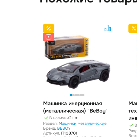
Машинка инерционная
Ма
(металлическая) "BeBoy"
тех
ине
В наличии
2 шт
Раздел:
Машинки металлические
ас
В
Бренд:
BEBOY
Разд
Артикул:
IT108701
Бре