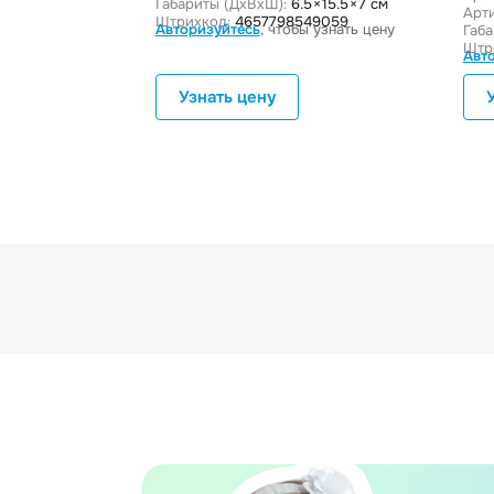
Габариты (ДxВxШ):
6.5 × 15.5 × 7 см
Арти
Штрихкод:
4657798549059
Авторизуйтесь
, чтобы узнать цену
Габ
Штр
Авт
Узнать цену