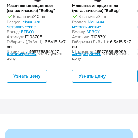
Машинка инерционная
Машинка инерционная
(металлическая) "BeBoy"
(металлическая) "BeBoy"
В наличии
>10 шт
В наличии
2 шт
Раздел:
Машинки
Раздел:
Машинки
металлические
металлические
Бренд:
BEBOY
Бренд:
BEBOY
Артикул:
IT108708
Артикул:
IT108701
Габариты (ДxВxШ):
6.5 × 15.5 × 7
Габариты (ДxВxШ):
6.5 × 15.5 × 7
см
см
Штрихкод:
4657798549127
Штрихкод:
4657798549059
Авторизуйтесь
, чтобы узнать
Авторизуйтесь
, чтобы узнать
цену
цену
Узнать цену
Узнать цену