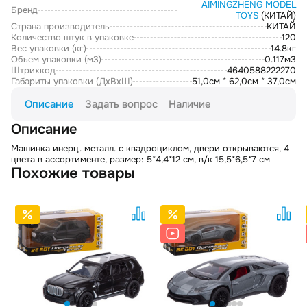
AIMINGZHENG MODEL
Бренд
TOYS
(КИТАЙ)
Страна производитель
КИТАЙ
Количество штук в упаковке
120
Вес упаковки (кг)
14.8кг
Объем упаковки (м3)
0.117м3
Штрихкод
4640588222270
Габариты упаковки (ДxВxШ)
51,0см * 62,0см * 37,0см
Описание
Задать вопрос
Наличие
Описание
Машинка инерц. металл. с квадроциклом, двери открываются, 4
цвета в ассортименте, размер: 5*4,4*12 см, в/к 15,5*6,5*7 см
Похожие товары