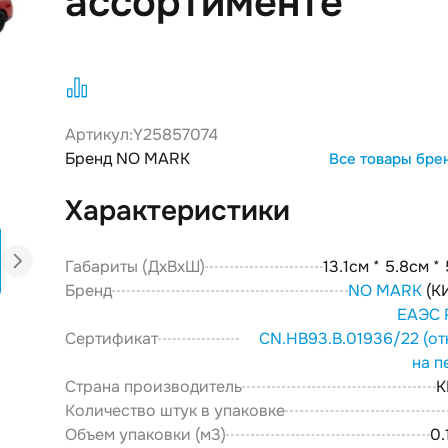
ассортименте
Артикул:
Y25857074
Бренд NO MARK
Все товары бре
Характеристики
Габариты (ДxВxШ)
13.1см * 5.8см *
Бренд
NO MARK
(К
ЕАЭС 
Сертификат
CN.НВ93.В.01936/22
(от
на п
Страна производитель
К
Количество штук в упаковке
Объем упаковки (м3)
0.