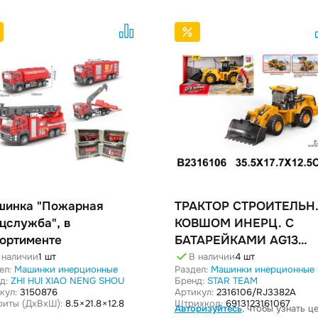
шинка "Пожарная
ТРАКТОР СТРОИТЕЛЬН. С
цслужба", в
КОВШОМ ИНЕРЦ. С
ортименте
БАТАРЕЙКАМИ AG13
,СВЕТ,КОР
 наличии
1 шт
В наличии
4 шт
ел:
Машинки инерционные
Раздел:
Машинки инерционные
д:
ZHI HUI XIAO NENG SHOU
Бренд:
STAR TEAM
кул:
3150876
Артикул:
2316106/RJ3382A
риты (ДxВxШ):
8.5 × 21.8 × 12.8
Штрихкод:
6913123161067
Авторизуйтесь
, чтобы узнать ц