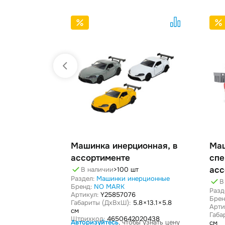
Машинка инерционная, в
Ма
ассортименте
спе
асс
В наличии
>100 шт
Раздел:
Машинки инерционные
В
Бренд:
NO MARK
Разд
Артикул:
Y25857076
Брен
Габариты (ДxВxШ):
5.8 × 13.1 × 5.8
Арти
см
Габа
Штрихкод:
4650642020438
Авторизуйтесь
, чтобы узнать цену
см