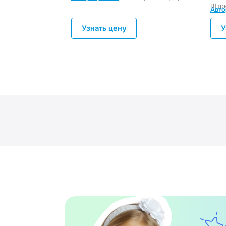
Штри
Авто
Узнать цену
У