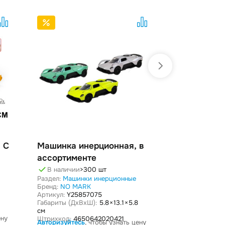
Машинка инерционная, в
Машинка и
ассортименте
ассортиме
В наличии
>300 шт
В наличии
>
Раздел:
Машинки инерционные
Раздел:
Машинк
Бренд:
NO MARK
Бренд:
NO MA
Артикул:
Y25857075
Артикул:
22434
Габариты (ДxВxШ):
5.8 × 13.1 × 5.8
Габариты (ДxВ
см
Штрихкод:
465
Авторизуйтесь
ену
Штрихкод:
4650642020421
Авторизуйтесь
, чтобы узнать цену