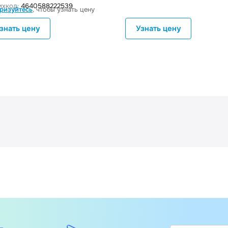
хкод:
4640588222539
ризуйтесь
, чтобы узнать цену
знать цену
Узнать цену