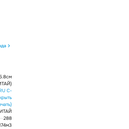
нда
 5.8см
ИТАЙ)
RU С-
крыть
ечать)
ИТАЙ
288
174м3