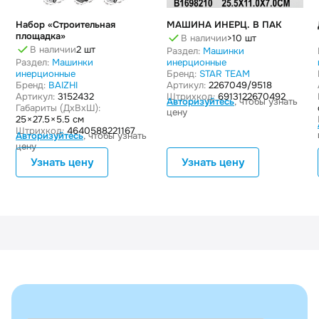
Набор «Строительная
МАШИНА ИНЕРЦ. В ПАК
площадка»
В наличии
>10 шт
В наличии
2 шт
Раздел:
Машинки
Раздел:
Машинки
инерционные
инерционные
Бренд:
STAR TEAM
Бренд:
BAIZHI
Артикул:
2267049/9518
Артикул:
3152432
Штрихкод:
6913122670492
Авторизуйтесь
, чтобы узнать
Габариты (ДxВxШ):
цену
25 × 27.5 × 5.5 см
Штрихкод:
4640588221167
Авторизуйтесь
, чтобы узнать
цену
Узнать цену
Узнать цену