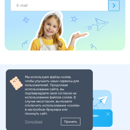
Мы используем файлы cookie,
чтобы улучшить наши сервисы для
+7 (495) 150-34-11
пользователей. Продолжая
использование сайта, вы
подтверждаете своё согласие на
использование файлов cookie. В
Все самое интересное в нашем
случае несогласия, вы можете
Telegram-канале. Подпишись!
отключить использование «cookie»
в настройках браузера или
покинуть сайт.
Подпишитесь на наш телеграмм-
канал
Подробнее
Принять