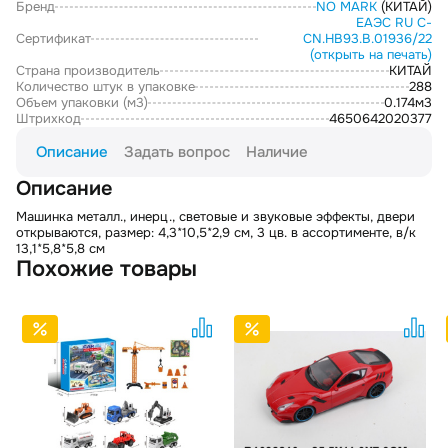
Бренд
NO MARK
(КИТАЙ)
ЕАЭС RU С-
Сертификат
CN.НВ93.В.01936/22
(открыть на печать)
Страна производитель
КИТАЙ
Количество штук в упаковке
288
Объем упаковки (м3)
0.174м3
Штрихкод
4650642020377
Описание
Задать вопрос
Наличие
Описание
Машинка металл., инерц., световые и звуковые эффекты, двери
открываются, размер: 4,3*10,5*2,9 см, 3 цв. в ассортименте, в/к
13,1*5,8*5,8 см
Похожие товары