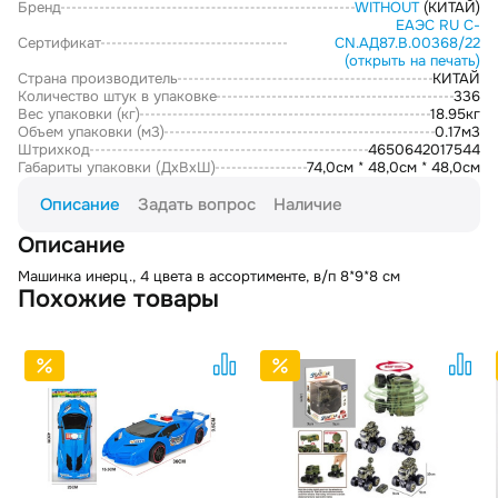
Бренд
WITHOUT
(КИТАЙ)
ЕАЭС RU С-
Сертификат
CN.АД87.В.00368/22
(открыть на печать)
Страна производитель
КИТАЙ
Количество штук в упаковке
336
Вес упаковки (кг)
18.95кг
Объем упаковки (м3)
0.17м3
Штрихкод
4650642017544
Габариты упаковки (ДxВxШ)
74,0см * 48,0см * 48,0см
Описание
Задать вопрос
Наличие
Описание
Машинка инерц., 4 цвета в ассортименте, в/п 8*9*8 см
Похожие товары