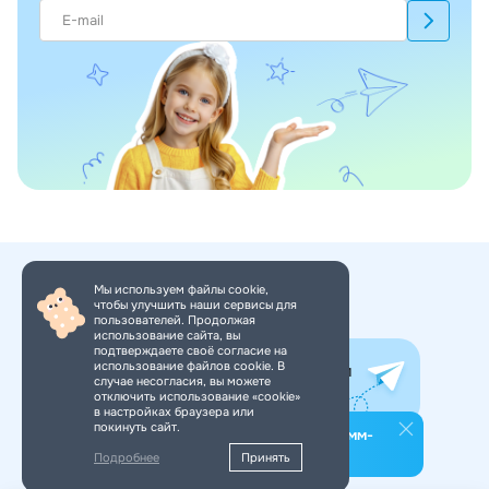
Мы используем файлы cookie,
чтобы улучшить наши сервисы для
+7 (495) 150-34-11
пользователей. Продолжая
использование сайта, вы
подтверждаете своё согласие на
использование файлов cookie. В
Все самое интересное в нашем
случае несогласия, вы можете
Telegram-канале. Подпишись!
отключить использование «cookie»
в настройках браузера или
покинуть сайт.
Подпишитесь на наш телеграмм-
канал
Подробнее
Принять