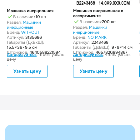
Машинка инерционная
Машинка инерционная в
ассортименте
В наличии
>10 шт
В наличии
>200 шт
Раздел:
Машинки
инерционные
Раздел:
Машинки
Бренд:
WITHOUT
инерционные
Артикул:
3135686
Бренд:
NO MARK
Габариты (ДxВxШ):
Артикул:
2243468
15.5 × 36 × 9.5 см
Габариты (ДxВxШ):
9 × 9 × 14 см
Штрихкод:
4640588221594
Штрихкод:
4657820894867
Авторизуйтесь
, чтобы узнать
Авторизуйтесь
, чтобы узнать
цену
цену
Узнать цену
Узнать цену