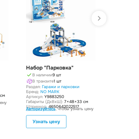
Набор "Парковка"
Набор "П
В наличии
9 шт
В наличи
Раздел:
Гара
В транзите
1 шт
Бренд:
NO M
Раздел:
Гаражи и парковки
Артикул:
Y28
Бренд:
NO MARK
 см
Габариты (Дx
Артикул:
Y9883250
Штрихкод:
46
Габариты (ДxВxШ):
7 × 48 × 33 см
цену
Авторизуйте
Штрихкод:
4650642022517
Авторизуйтесь
, чтобы узнать цену
Узнать цену
Узнать 