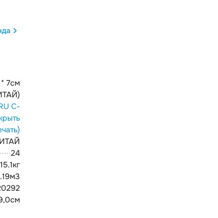
нда
 * 7см
ИТАЙ)
RU С-
крыть
ечать)
ИТАЙ
24
15.1кг
.19м3
20292
39,0см