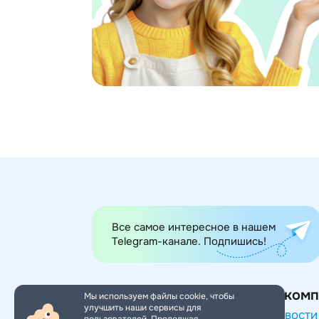
Все самое интересное в нашем
Telegram-канале. Подпишись!
Категории товаров
О комп
Мы используем файлы cookie, чтобы
улучшить наши сервисы для
Игры и игрушки
Новости