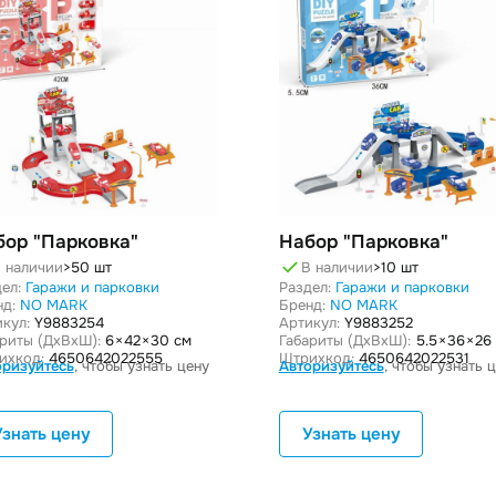
бор "Парковка"
Набор "Парковка"
 наличии
>50 шт
В наличии
>10 шт
ел:
Гаражи и парковки
Раздел:
Гаражи и парковки
нд:
NO MARK
Бренд:
NO MARK
кул:
Y9883254
Артикул:
Y9883252
ариты (ДxВxШ):
6 × 42 × 30 см
Габариты (ДxВxШ):
5.5 × 36 × 26
ихкод:
4650642022555
Штрихкод:
4650642022531
оризуйтесь
, чтобы узнать цену
Авторизуйтесь
, чтобы узнать 
Узнать цену
Узнать цену