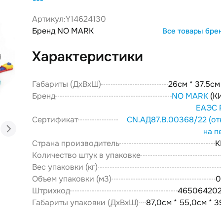
Артикул:
Y14624130
Бренд NO MARK
Все товары бре
Характеристики
Габариты (ДxВxШ)
26см * 37.5см
Бренд
NO MARK
(К
ЕАЭС 
Сертификат
CN.АД87.В.00368/22
(от
на п
Страна производитель
К
Количество штук в упаковке
Вес упаковки (кг)
Объем упаковки (м3)
0
Штрихкод
46506420
Габариты упаковки (ДxВxШ)
87,0см * 55,0см * 