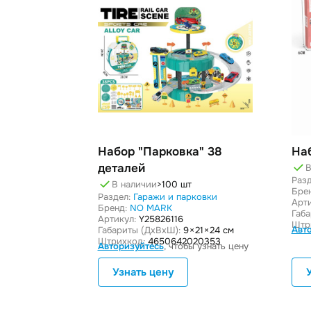
Набор "Парковка" 38
На
деталей
В
Разд
В наличии
>100 шт
Бре
Раздел:
Гаражи и парковки
Арти
Бренд:
NO MARK
Габ
Артикул:
Y25826116
Штр
Авт
Габариты (ДxВxШ):
9 × 21 × 24 см
Штрихкод:
4650642020353
Авторизуйтесь
, чтобы узнать цену
Узнать цену