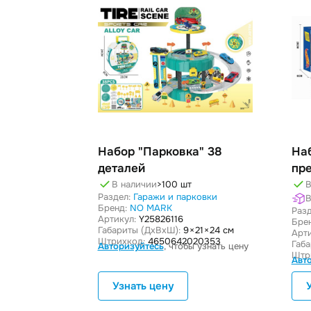
Набор "Парковка" 38
Наб
деталей
пр
В наличии
>100 шт
В
Раздел:
Гаражи и парковки
В
Бренд:
NO MARK
Разд
Артикул:
Y25826116
Бре
Габариты (ДxВxШ):
9 × 21 × 24 см
Арти
Штрихкод:
4650642020353
Габ
Авторизуйтесь
, чтобы узнать цену
Штр
Авт
Узнать цену