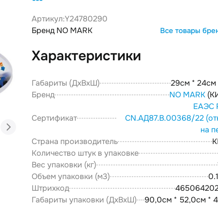
Артикул:
Y24780290
Бренд NO MARK
Все товары бре
Характеристики
Габариты (ДxВxШ)
29см * 24см 
Бренд
NO MARK
(К
ЕАЭС 
Сертификат
CN.АД87.В.00368/22
(от
на п
Страна производитель
К
Количество штук в упаковке
Вес упаковки (кг)
Объем упаковки (м3)
0.
Штрихкод
46506420
Габариты упаковки (ДxВxШ)
90,0см * 52,0см * 