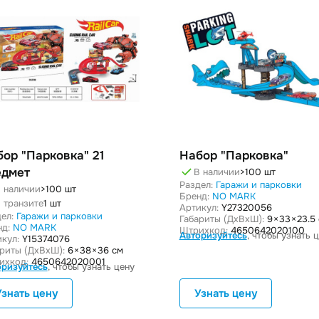
ор "Парковка" 21
Набор "Парковка"
едмет
В наличии
>100 шт
Раздел:
Гаражи и парковки
 наличии
>100 шт
Бренд:
NO MARK
 транзите
1 шт
Артикул:
Y27320056
ел:
Гаражи и парковки
Габариты (ДxВxШ):
9 × 33 × 23.5
нд:
NO MARK
Штрихкод:
4650642020100
Авторизуйтесь
, чтобы узнать 
кул:
Y15374076
ариты (ДxВxШ):
6 × 38 × 36 см
ихкод:
4650642020001
оризуйтесь
, чтобы узнать цену
Узнать цену
Узнать цену