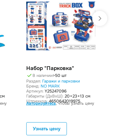
Набор "Парковка"
Набор "П
В наличии
>50 шт
В наличи
Раздел:
Гаражи и парковки
Раздел:
Гара
Бренд:
NO MARK
Бренд:
NO M
Артикул:
Y25247096
Артикул:
Y27
 см
Габариты (ДxВxШ):
20 × 23 × 13 см
Габариты (Дx
Штрихкод:
4650642019975
Штрихкод:
4
цену
Авторизуйтесь
, чтобы узнать цену
Авторизуйте
Узнать цену
Узнать 