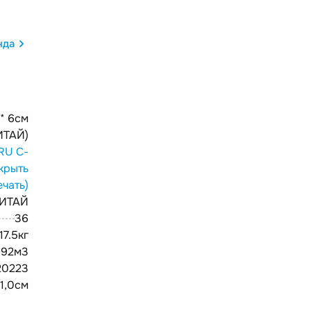
нда
* 6см
ИТАЙ)
RU С-
крыть
ечать)
ИТАЙ
36
17.5кг
192м3
20223
41,0см