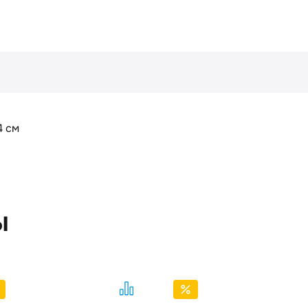
4 см
ы