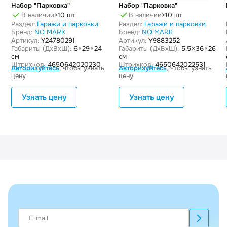
Набор "Парковка"
Набор "Парковка"
В наличии
>10 шт
В наличии
>10 шт
Раздел:
Гаражи и парковки
Раздел:
Гаражи и парковки
Бренд:
NO MARK
Бренд:
NO MARK
Артикул:
Y24780291
Артикул:
Y9883252
Габариты (ДxВxШ):
6 × 29 × 24
Габариты (ДxВxШ):
5.5 × 36 × 26
см
см
Штрихкод:
4650642020230
Штрихкод:
4650642022531
Авторизуйтесь
, чтобы узнать
Авторизуйтесь
, чтобы узнать
цену
цену
Узнать цену
Узнать цену