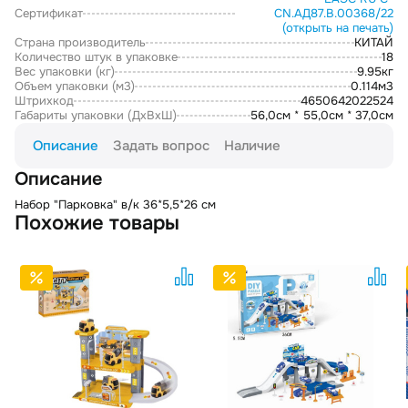
Сертификат
CN.АД87.В.00368/22
(открыть на печать)
Страна производитель
КИТАЙ
Количество штук в упаковке
18
Вес упаковки (кг)
9.95кг
Объем упаковки (м3)
0.114м3
Штрихкод
4650642022524
Габариты упаковки (ДxВxШ)
56,0см * 55,0см * 37,0см
Описание
Задать вопрос
Наличие
Описание
Набор "Парковка" в/к 36*5,5*26 см
Похожие товары