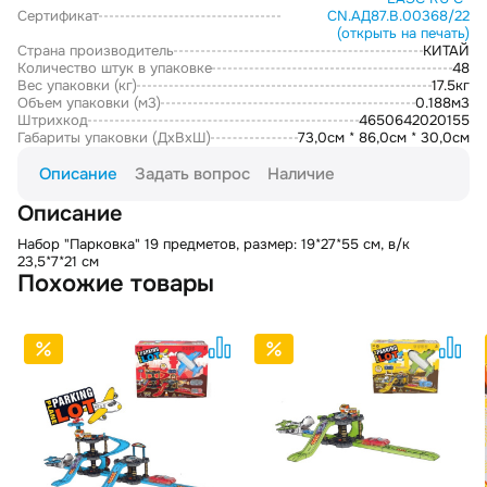
Сертификат
CN.АД87.В.00368/22
(открыть на печать)
Страна производитель
КИТАЙ
Количество штук в упаковке
48
Вес упаковки (кг)
17.5кг
Объем упаковки (м3)
0.188м3
Штрихкод
4650642020155
Габариты упаковки (ДxВxШ)
73,0см * 86,0см * 30,0см
Описание
Задать вопрос
Наличие
Описание
Набор "Парковка" 19 предметов, размер: 19*27*55 см, в/к
23,5*7*21 см
Похожие товары