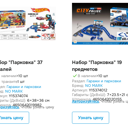
бор "Парковка" 37
Набор "Парковка" 19
талей
предметов
 наличии
>10 шт
В наличии
>10 шт
Раздел:
Гаражи и парковки
 транзите
1 шт
Бренд:
NO MARK
ел:
Гаражи и парковки
Артикул:
Y15374012
нд:
NO MARK
Габариты (ДxВxШ):
7 × 23.5 × 21 
кул:
Y15374074
Штрихкод:
4650642020155
ариты (ДxВxШ):
6 × 38 × 36 см
Авторизуйтесь
, чтобы узнать 
ихкод:
4650642019982
оризуйтесь
, чтобы узнать цену
Узнать цену
Узнать цену