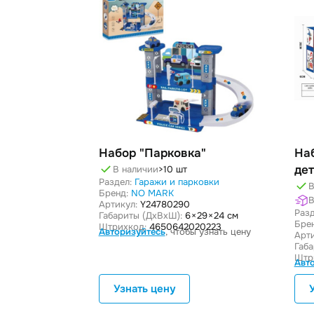
Набор "Парковка"
На
де
В наличии
>10 шт
Раздел:
Гаражи и парковки
В
Бренд:
NO MARK
В
Артикул:
Y24780290
Разд
Габариты (ДxВxШ):
6 × 29 × 24 см
Бре
Штрихкод:
4650642020223
Авторизуйтесь
, чтобы узнать цену
Арти
Габ
Штр
Авт
Узнать цену