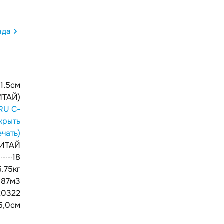
нда
31.5см
ИТАЙ)
RU С-
крыть
ечать)
ИТАЙ
18
5.75кг
187м3
20322
45,0см