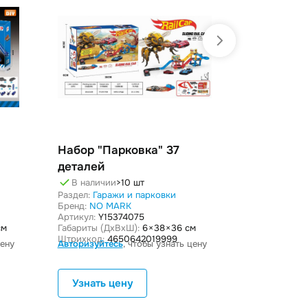
Набор "Парковка" 37
Набор "П
деталей
В наличи
В транзит
В наличии
>10 шт
Раздел:
Гара
Раздел:
Гаражи и парковки
Бренд:
NO M
Бренд:
NO MARK
Артикул:
Y25
Артикул:
Y15374075
Габариты (Дx
см
Габариты (ДxВxШ):
6 × 38 × 36 см
Штрихкод:
46
Штрихкод:
4650642019999
Авторизуйте
цену
Авторизуйтесь
, чтобы узнать цену
Узнать цену
Узнать 