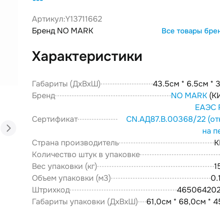
Артикул:
Y13711662
Бренд NO MARK
Все товары бре
Характеристики
Габариты (ДxВxШ)
43.5см * 6.5см * 
Бренд
NO MARK
(К
ЕАЭС 
Сертификат
CN.АД87.В.00368/22
(от
на п
Страна производитель
К
Количество штук в упаковке
Вес упаковки (кг)
1
Объем упаковки (м3)
0.
Штрихкод
46506420
Габариты упаковки (ДxВxШ)
61,0см * 68,0см * 