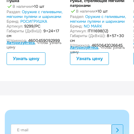
Пушка
Ружье, стреляющее мягкими
патронами
В наличии
>10 шт
В наличии
>10 шт
Раздел:
Оружие с гелиевыми,
мягкими пулями и шариками
Раздел:
Оружие с гелиевыми,
Бренд:
РОСИГРУШКА
мягкими пулями и шариками
Артикул:
9299/PC
Бренд:
NO MARK
Габариты (ДxВxШ):
9 × 24 × 17
Артикул:
IT111698(12)
см
Габариты (ДxВxШ):
8 × 57 × 30
Штрихкод:
4600459092999
см
Авторизуйтесь
, чтобы узнать
Штрихкод:
4650642026645
цену
Авторизуйтесь
, чтобы узнать
цену
Узнать цену
Узнать цену