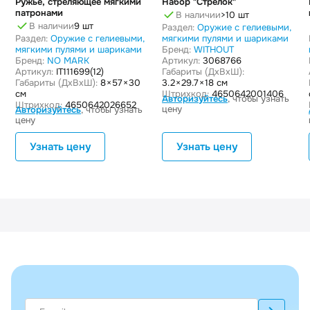
Ружье, стреляющее мягкими
Набор "Стрелок"
патронами
В наличии
>10 шт
В наличии
9 шт
Раздел:
Оружие с гелиевыми,
Раздел:
Оружие с гелиевыми,
мягкими пулями и шариками
мягкими пулями и шариками
Бренд:
WITHOUT
Бренд:
NO MARK
Артикул:
3068766
Артикул:
IT111699(12)
Габариты (ДxВxШ):
Габариты (ДxВxШ):
8 × 57 × 30
3.2 × 29.7 × 18 см
см
Штрихкод:
4650642001406
Авторизуйтесь
, чтобы узнать
Штрихкод:
4650642026652
цену
Авторизуйтесь
, чтобы узнать
цену
Узнать цену
Узнать цену