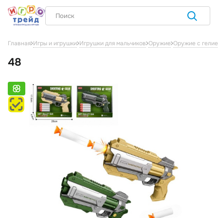
Главная
Игры и игрушки
Игрушки для мальчиков
Оружие
Оружие с гелие
48