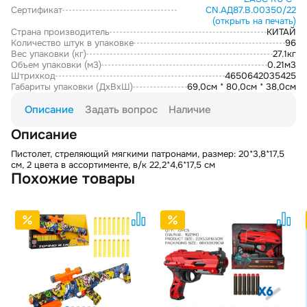
Сертификат
CN.АД87.В.00350/22
(открыть на печать)
Страна производитель
КИТАЙ
Количество штук в упаковке
96
Вес упаковки (кг)
27.1кг
Объем упаковки (м3)
0.21м3
Штрихкод
4650642035425
Габариты упаковки (ДxВxШ)
69,0см * 80,0см * 38,0см
Описание
Задать вопрос
Наличие
Описание
Пистолет, стреляющий мягкими патронами, размер: 20*3,8*17,5
см, 2 цвета в ассортименте, в/к 22,2*4,6*17,5 см
Похожие товары