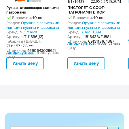
Ружье, стреляющее мягкими
ПИСТОЛЕТ С СОФТ-
патронами
ПАТРОНАМИ В КОР
В наличии
>10 шт
В наличии
>10 шт
Раздел:
Оружие с гелиевыми,
Раздел:
Оружие с гелиевыми,
мягкими пулями и шариками
мягкими пулями и шариками
Бренд:
NO MARK
Бренд:
STAR TEAM
Артикул:
IT111696(12)
Артикул:
1816438/FJ881
Габариты (ДxВxШ):
Штрихкод:
6913118164387
Авторизуйтесь
, чтобы узнать
27.8 × 57 × 7.8 см
цену
Штрихкод:
4650642026621
Авторизуйтесь
, чтобы узнать
цену
Узнать цену
Узнать цену