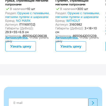
Ружье, стреляющее мягкими
Пулемёт, стреляющий
патронами
мягкими патронами
В наличии
>10 шт
В наличии
>300 шт
Раздел:
Оружие с гелиевыми,
Раздел:
Оружие с гелиевыми,
мягкими пулями и шариками
мягкими пулями и шариками
Бренд:
NO MARK
Бренд:
WITHOUT
Артикул:
IT111697(12)
Артикул:
3160982
Габариты (ДxВxШ):
Габариты (ДxВxШ):
3 × 18 × 10
29.9 × 55 × 6.9 см
см
Штрихкод:
4650642026638
Штрихкод:
4650642001239
Авторизуйтесь
, чтобы узнать
Авторизуйтесь
, чтобы узнать
цену
цену
Узнать цену
Узнать цену