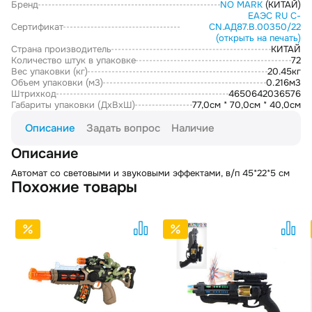
Бренд
NO MARK
(КИТАЙ)
ЕАЭС RU С-
Сертификат
CN.АД87.В.00350/22
(открыть на печать)
Страна производитель
КИТАЙ
Количество штук в упаковке
72
Вес упаковки (кг)
20.45кг
Объем упаковки (м3)
0.216м3
Штрихкод
4650642036576
Габариты упаковки (ДxВxШ)
77,0см * 70,0см * 40,0см
Описание
Задать вопрос
Наличие
Описание
Автомат со световыми и звуковыми эффектами, в/п 45*22*5 см
Похожие товары