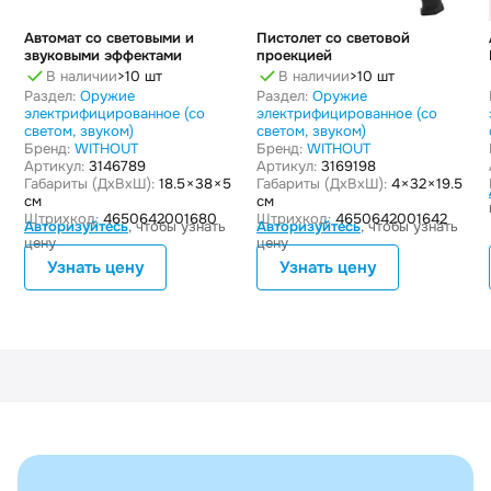
Автомат со световыми и
Пистолет со световой
звуковыми эффектами
проекцией
В наличии
>10 шт
В наличии
>10 шт
Раздел:
Оружие
Раздел:
Оружие
электрифицированное (со
электрифицированное (со
светом, звуком)
светом, звуком)
Бренд:
WITHOUT
Бренд:
WITHOUT
Артикул:
3146789
Артикул:
3169198
Габариты (ДxВxШ):
18.5 × 38 × 5
Габариты (ДxВxШ):
4 × 32 × 19.5
см
см
Штрихкод:
4650642001680
Штрихкод:
4650642001642
Авторизуйтесь
, чтобы узнать
Авторизуйтесь
, чтобы узнать
цену
цену
Узнать цену
Узнать цену