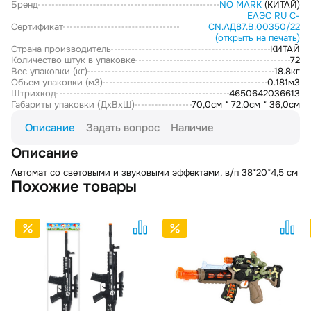
Бренд
NO MARK
(КИТАЙ)
ЕАЭС RU С-
Сертификат
CN.АД87.В.00350/22
(открыть на печать)
Страна производитель
КИТАЙ
Количество штук в упаковке
72
Вес упаковки (кг)
18.8кг
Объем упаковки (м3)
0.181м3
Штрихкод
4650642036613
Габариты упаковки (ДxВxШ)
70,0см * 72,0см * 36,0см
Описание
Задать вопрос
Наличие
Описание
Автомат со световыми и звуковыми эффектами, в/п 38*20*4,5 см
Похожие товары