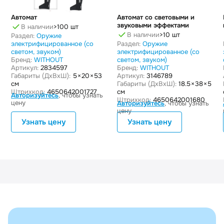
Автомат
Автомат со световыми и
звуковыми эффектами
В наличии
>100 шт
В наличии
>10 шт
Раздел:
Оружие
электрифицированное (со
Раздел:
Оружие
светом, звуком)
электрифицированное (со
Бренд:
WITHOUT
светом, звуком)
Артикул:
2834597
Бренд:
WITHOUT
Габариты (ДxВxШ):
5 × 20 × 53
Артикул:
3146789
см
Габариты (ДxВxШ):
18.5 × 38 × 5
Штрихкод:
4650642001727
см
Авторизуйтесь
, чтобы узнать
Штрихкод:
4650642001680
цену
Авторизуйтесь
, чтобы узнать
цену
Узнать цену
Узнать цену