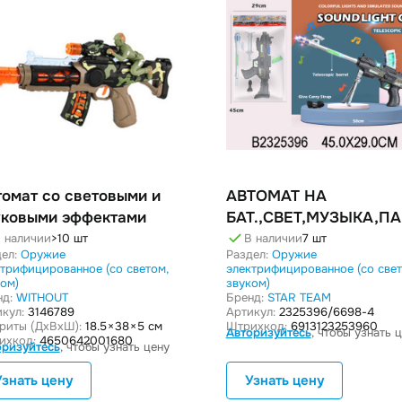
томат со световыми и
АВТОМАТ НА
уковыми эффектами
БАТ.,СВЕТ,МУЗЫКА,ПА
 наличии
>10 шт
В наличии
7 шт
ел:
Оружие
Раздел:
Оружие
ктрифицированное (со светом,
электрифицированное (со свет
ком)
звуком)
нд:
WITHOUT
Бренд:
STAR TEAM
кул:
3146789
Артикул:
2325396/6698-4
ариты (ДxВxШ):
18.5 × 38 × 5 см
Штрихкод:
6913123253960
Авторизуйтесь
, чтобы узнать 
ихкод:
4650642001680
оризуйтесь
, чтобы узнать цену
Узнать цену
Узнать цену