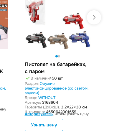
Пистолет на батарейках,
Пистолет 
К
с паром
проекцие
В наличии
>50 шт
В наличи
Раздел:
Оружие
Раздел:
Оруж
ом,
электрифицированное (со светом,
электрифицир
звуком)
звуком)
Бренд:
WITHOUT
Бренд:
WITH
Артикул:
3168604
Артикул:
316
Габариты (ДxВxШ):
3.2 × 22 × 30 см
Габариты (Дx
цену
Штрихкод:
4650642001659
Штрихкод:
46
Авторизуйтесь
, чтобы узнать цену
Авторизуйте
Узнать цену
Узнать 