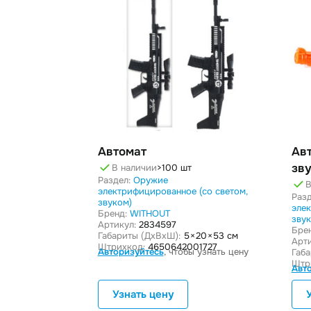
Автомат
Ав
зв
В наличии
>100 шт
Раздел:
Оружие
В
электрифицированное (со светом,
Разд
звуком)
эле
Бренд:
WITHOUT
зву
Артикул:
2834597
Бре
Габариты (ДxВxШ):
5 × 20 × 53 см
Арти
Штрихкод:
4650642001727
Авторизуйтесь
, чтобы узнать цену
Габ
Штр
Авт
Узнать цену