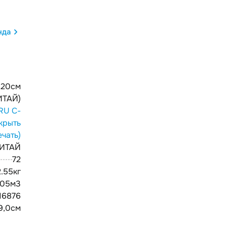
нда
* 20см
ИТАЙ)
RU С-
крыть
ечать)
ИТАЙ
72
.55кг
205м3
16876
39,0см