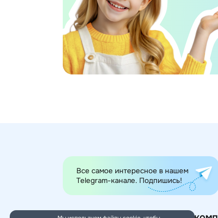
Все самое интересное в нашем
Telegram-канале. Подпишись!
Категории товаров
О комп