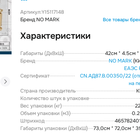
Артикул:
Y15117148
Бренд NO MARK
Все товары бре
Характеристики
Габариты (ДxВxШ)
42см * 4.5см 
Бренд
NO MARK
(К
ЕАЭС 
Сертификат
CN.АД87.В.00350/22
(от
на п
Страна производитель
К
Количество штук в упаковке
Вес упаковки (кг)
22
Объем упаковки (м3)
0.
Штрихкод
46578240
Габариты упаковки (ДxВxШ)
73,0см * 72,0см * 