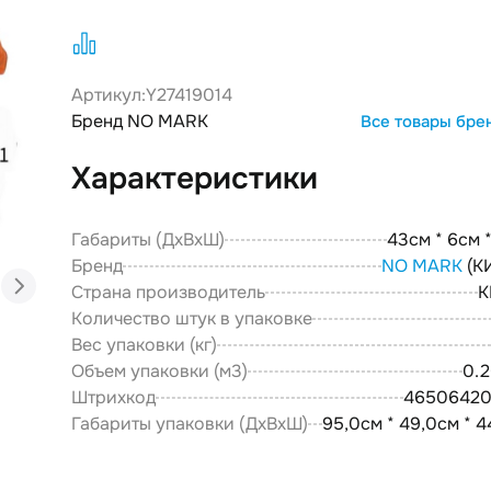
Артикул:
Y27419014
Бренд NO MARK
Все товары бре
Характеристики
Габариты (ДxВxШ)
43см * 6см 
Бренд
NO MARK
(К
Страна производитель
К
Количество штук в упаковке
Вес упаковки (кг)
Объем упаковки (м3)
0.
Штрихкод
46506420
Габариты упаковки (ДxВxШ)
95,0см * 49,0см * 4