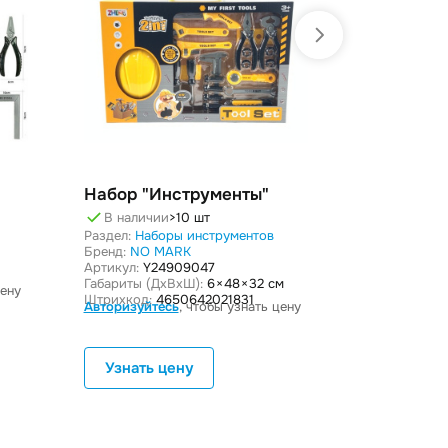
Набор "Инструменты"
Набор ин
"Маленьк
В наличии
>10 шт
Раздел:
Наборы инструментов
В наличи
Бренд:
NO MARK
Раздел:
Набо
Артикул:
Y24909047
Бренд:
РОСИ
Габариты (ДxВxШ):
6 × 48 × 32 см
цену
Артикул:
906
Штрихкод:
4650642021831
Авторизуйтесь
, чтобы узнать цену
Габариты (Дx
Штрихкод:
4
Авторизуйте
Узнать цену
Узнать 