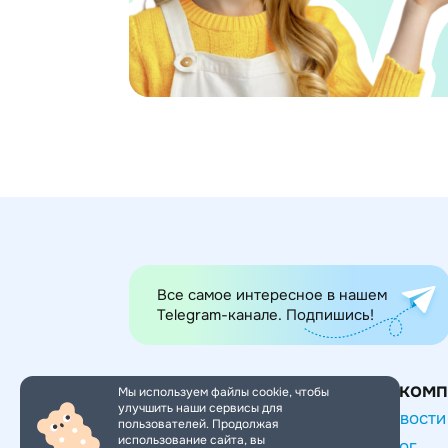
Все самое интересное в нашем
Telegram-канале. Подпишись!
Категории товаров
О комп
Мы используем файлы cookie, чтобы
улучшить наши сервисы для
Игры и игрушки
Новости
пользователей. Продолжая
использование сайта, вы
Товары для малышей
Блог