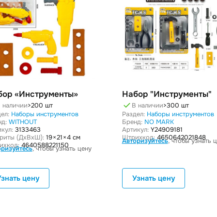
бор «Инструменты»
Набор "Инструменты"
 наличии
>200 шт
В наличии
>300 шт
ел:
Наборы инструментов
Раздел:
Наборы инструментов
нд:
WITHOUT
Бренд:
NO MARK
кул:
3133463
Артикул:
Y24909181
ариты (ДxВxШ):
19 × 21 × 4 см
Штрихкод:
4650642021848
Авторизуйтесь
, чтобы узнать 
ихкод:
4640588221150
оризуйтесь
, чтобы узнать цену
Узнать цену
Узнать цену