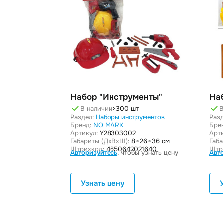
Набор "Инструменты"
На
В наличии
>300 шт
В
Раздел:
Наборы инструментов
Разд
Бренд:
NO MARK
Бре
Артикул:
Y28303002
Арти
Габариты (ДxВxШ):
8 × 26 × 36 см
Габ
Штрихкод:
4650642021640
Штр
Авторизуйтесь
, чтобы узнать цену
Авт
Узнать цену