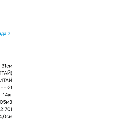
нда
* 31см
ИТАЙ)
ИТАЙ
21
14кг
205м3
21701
4,0см