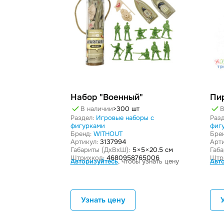
Набор "Военный"
Пи
В наличии
>300 шт
В
Раздел:
Игровые наборы с
Разд
фигурками
фиг
Бренд:
WITHOUT
Бре
Артикул:
3137994
Арти
Габариты (ДxВxШ):
5 × 5 × 20.5 см
Габ
Штрихкод:
4680958765006
Штр
Авторизуйтесь
, чтобы узнать цену
Авт
Узнать цену