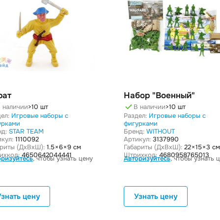
рат
Набор "Военный"
 наличии
>10 шт
В наличии
>10 шт
ел:
Игровые наборы с
Раздел:
Игровые наборы с
урками
фигурками
нд:
STAR TEAM
Бренд:
WITHOUT
кул:
1110092
Артикул:
3137990
ариты (ДxВxШ):
1.5 × 6 × 9 см
Габариты (ДxВxШ):
22 × 15 × 3 см
ихкод:
4650642044441
Штрихкод:
4680958765013
оризуйтесь
, чтобы узнать цену
Авторизуйтесь
, чтобы узнать 
Узнать цену
Узнать цену