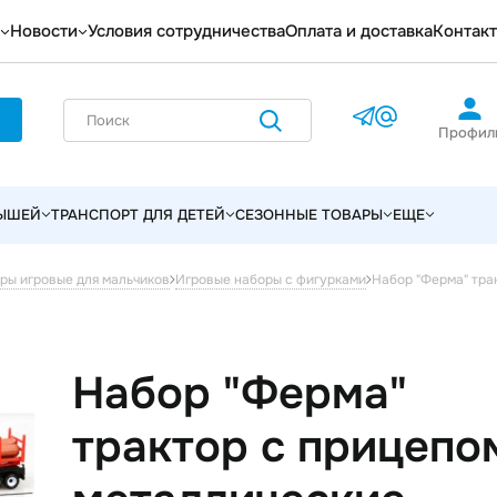
Новости
Условия сотрудничества
Оплата и доставка
Контак
Профил
ЛЫШЕЙ
ТРАНСПОРТ ДЛЯ ДЕТЕЙ
СЕЗОННЫЕ ТОВАРЫ
ЕЩЕ
Набор "Ферма" тра
ры игровые для мальчиков
Игровые наборы с фигурками
Набор "Ферма"
трактор с прицепо