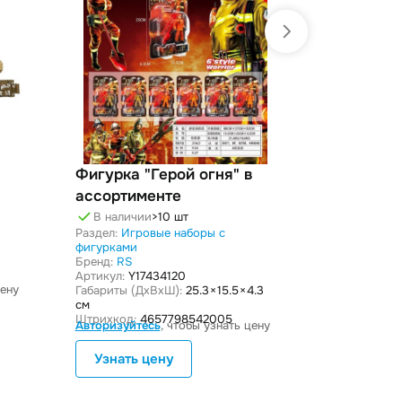
Фигурка "Герой огня" в
Фигурка "
ассортименте
шт. в наб
В наличии
>10 шт
В наличи
Раздел:
Игровые наборы с
Раздел:
Игро
фигурками
фигурками
Бренд:
RS
Бренд:
RS
Артикул:
Y17434120
Артикул:
Y174
цену
Габариты (ДxВxШ):
25.3 × 15.5 × 4.3
Габариты (Дx
см
см
Штрихкод:
4657798542005
Штрихкод:
46
Авторизуйтесь
, чтобы узнать цену
Авторизуйте
Узнать цену
Узнать 