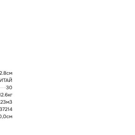
22.8см
ИТАЙ
30
12.6кг
.23м3
37214
0,0см