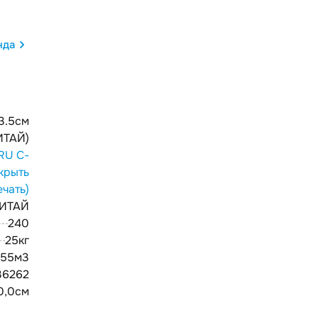
нда
 3.5см
ИТАЙ)
RU С-
крыть
ечать)
ИТАЙ
240
25кг
255м3
36262
50,0см