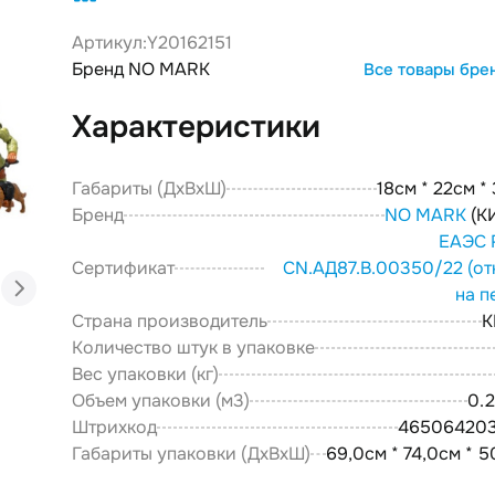
Артикул:
Y20162151
Бренд NO MARK
Все товары бре
Характеристики
Габариты (ДxВxШ)
18см * 22см *
Бренд
NO MARK
(К
ЕАЭС 
Сертификат
CN.АД87.В.00350/22
(от
на п
Страна производитель
К
Количество штук в упаковке
Вес упаковки (кг)
Объем упаковки (м3)
0.
Штрихкод
46506420
Габариты упаковки (ДxВxШ)
69,0см * 74,0см * 