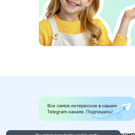
Все самое интересное в нашем
Telegram-канале. Подпишись!
Категории товаров
О комп