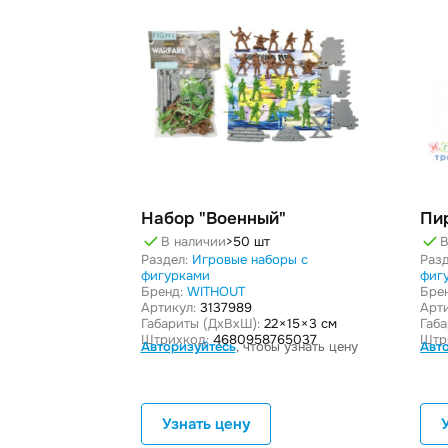
Набор "Военный"
Пи
В наличии
>50 шт
В
Раздел:
Игровые наборы с
Разд
фигурками
фиг
Бренд:
WITHOUT
Бре
Артикул:
3137989
Арти
Габариты (ДxВxШ):
22 × 15 × 3 см
Габ
Штрихкод:
4680958765037
Штр
Авторизуйтесь
, чтобы узнать цену
Авт
Узнать цену