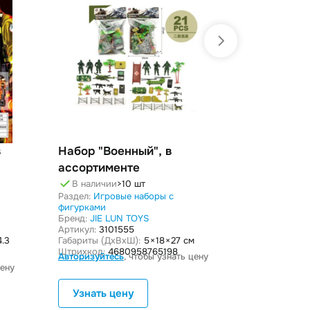
в
Набор "Военный", в
Набор "В
ассортименте
В наличи
Раздел:
Игро
В наличии
>10 шт
фигурками
Раздел:
Игровые наборы с
Бренд:
WITH
фигурками
Артикул:
313
Бренд:
JIE LUN TOYS
Габариты (Дx
Артикул:
3101555
Штрихкод:
4
Авторизуйте
4.3
Габариты (ДxВxШ):
5 × 18 × 27 см
Штрихкод:
4680958765198
Авторизуйтесь
, чтобы узнать цену
цену
Узнать цену
Узнать 