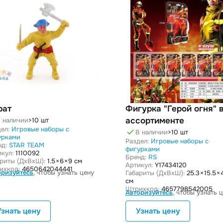
рат
Фигурка "Герой огня" 
ассортименте
 наличии
>10 шт
ел:
Игровые наборы с
В наличии
>10 шт
урками
Раздел:
Игровые наборы с
нд:
STAR TEAM
фигурками
кул:
1110092
Бренд:
RS
ариты (ДxВxШ):
1.5 × 6 × 9 см
Артикул:
Y17434120
ихкод:
4650642044441
оризуйтесь
, чтобы узнать цену
Габариты (ДxВxШ):
25.3 × 15.5 × 
см
Штрихкод:
4657798542005
Авторизуйтесь
, чтобы узнать 
Узнать цену
Узнать цену