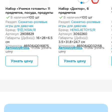
Набор «Учимся готовить» 11
Набор «Доктор», 6
предметов, посуда, продукты
предметов
В наличии
>100 шт
В наличии
>100 шт
Раздел:
Сюжетно-ролевые
Раздел:
Сюжетно-ролевые
игры для девочек
игры для девочек
Бренд:
学臣/KSW/R
Бренд:
HENGJIETOYS/R
Артикул:
2908829
Артикул:
3092260
Габариты (ДxВxШ):
16 × 28 × 6.5
Габариты (ДxВxШ):
см
3.5 × 31.8 × 24.7 см
Штрихкод:
4650642016875
Штрихкод:
4650642032158
Авторизуйтесь
, чтобы узнать
Авторизуйтесь
, чтобы узнать
цену
цену
Узнать цену
Узнать цену