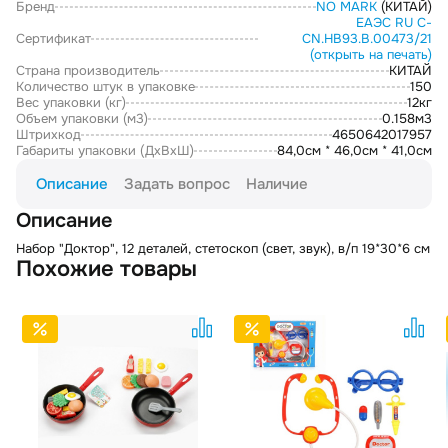
Бренд
NO MARK
(КИТАЙ)
ЕАЭС RU С-
Сертификат
CN.НВ93.В.00473/21
(открыть на печать)
Страна производитель
КИТАЙ
Количество штук в упаковке
150
Вес упаковки (кг)
12кг
Объем упаковки (м3)
0.158м3
Штрихкод
4650642017957
Габариты упаковки (ДxВxШ)
84,0см * 46,0см * 41,0см
Описание
Задать вопрос
Наличие
Описание
Набор "Доктор", 12 деталей, стетоскоп (свет, звук), в/п 19*30*6 см
Похожие товары